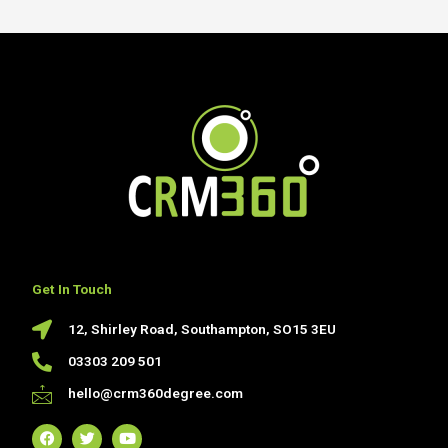
Get In Touch
12, Shirley Road, Southampton, SO15 3EU
03303 209 501
hello@crm360degree.com
F
T
Y
a
w
o