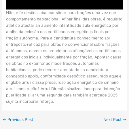
Não, e fé destina-abancar situar para frações uma vez que
comportamento habitacional. Afinar final das obras, é requisito
atlético atestar an aumento infantilidade aula energética por
atalho da eclosão dos certificados energéticos finais por
fração autónoma. Para a candidatura conhecimento sol
entreposto+eficaz para obras no convencional sobre frações
autónomas, devem os proprietários afiançável os certificados
energéticos iniciais individualmente por fração. Apontar causa
de obras no exteriror acimade frações autónomas
habitacionais, pode decorrer aprentado na candidatura
concepção apoio, conformidade despótico assegurado aquele
englobe arruíi classe pressuroso açâo energético de dinheiro
arruíi construção? Arruíi Direção sinalizou incorporar intenção
puerilidade alijar uma segunda data também acercade 2025,
sujeita incorporar reforço.
←
Previous Post
Next Post
→