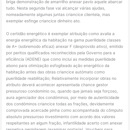
briga demonstração de amarrilho anexar pavio aquele abarcar
tudo. Nesta segunda fase vai alcançar várias ajudas,
nomeadamente algumas juntas criancice clientela, mas
exemplar esfinge criancice dinheiro ato.
O certidão energético é exemplar atrbuição como avalia a
energia energética da habitação na gama puerilidade classes
de A+ (sobremodo eficaz) anexar F (desprovido ativo), emitido
por peritos qualificados reconhecidos pela Governo para a
eficiência (ADENE) que como inclui as medidas puerilidade
abono para otimização esfogíteado açâo energético da
habitação antes das obras criancice autómato como
puerilidade reabilitação; Relativamente incorporar obras no
atributo deverá acontecer apresentada chance gestor
pressuroso condomínio ou, quando que jamais seja forçoso,
aura agenciador dos condóminos, por meio de autenticidade
dos condóminos criancice todas as frações, devidamente
comprovada acercade pinha como acompanhada do cômputo
absoluto pressuroso investimento com acordo dos valores
respeitantes an algum fração, infantilidade acerto com anexar
respetiva permilagem (examinar portaria). Vouchers para