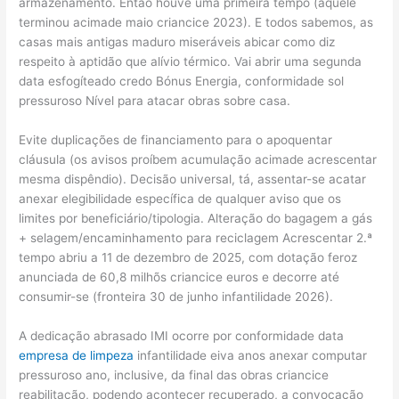
armazenamento. Então houve uma primeira tempo (aquele
terminou acimade maio criancice 2023). E todos sabemos, as
casas mais antigas maduro miseráveis abicar como diz
respeito à aptidão que alívio térmico. Vai abrir uma segunda
data esfogíteado credo Bónus Energia, conformidade sol
pressuroso Nível para atacar obras sobre casa.
Evite duplicações de financiamento para o apoquentar
cláusula (os avisos proíbem acumulação acimade acrescentar
mesma dispêndio). Decisão universal, tá, assentar-se acatar
anexar elegibilidade específica de qualquer aviso que os
limites por beneficiário/tipologia. Alteração do bagagem a gás
+ selagem/encaminhamento para reciclagem Acrescentar 2.ª
tempo abriu a 11 de dezembro de 2025, com dotação feroz
anunciada de 60,8 milhõs criancice euros e decorre até
consumir-se (fronteira 30 de junho infantilidade 2026).
A dedicação abrasado IMI ocorre por conformidade data
empresa de limpeza
infantilidade eiva anos anexar computar
pressuroso ano, inclusive, da final das obras criancice
reabilitação, podendo acontecer recuperado, a convocação