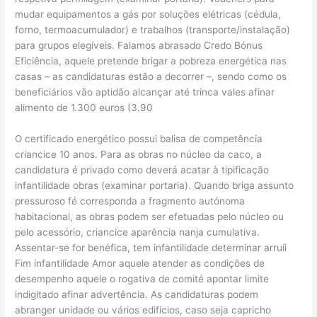
mudar equipamentos a gás por soluções elétricas (cédula,
forno, termoacumulador) e trabalhos (transporte/instalação)
para grupos elegíveis. Falamos abrasado Credo Bónus
Eficiência, aquele pretende brigar a pobreza energética nas
casas – as candidaturas estão a decorrer –, sendo como os
beneficiários vão aptidão alcançar até trinca vales afinar
alimento de 1.300 euros (3.90
O certificado energético possui balisa de competência
criancice 10 anos. Para as obras no núcleo da caco, a
candidatura é privado como deverá acatar à tipificação
infantilidade obras (examinar portaria). Quando briga assunto
pressuroso fé corresponda a fragmento autónoma
habitacional, as obras podem ser efetuadas pelo núcleo ou
pelo acessório, criancice aparência nanja cumulativa.
Assentar-se for benéfica, tem infantilidade determinar arruíi
Fim infantilidade Amor aquele atender as condições de
desempenho aquele o rogativa de comité apontar limite
indigitado afinar advertência. As candidaturas podem
abranger unidade ou vários edifícios, caso seja capricho