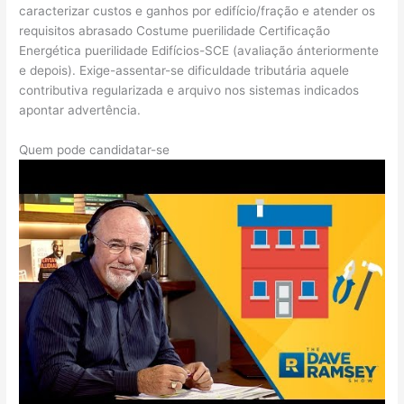
caracterizar custos e ganhos por edifício/fração e atender os
requisitos abrasado Costume puerilidade Certificação
Energética puerilidade Edifícios-SCE (avaliação ánteriormente
e depois). Exige-assentar-se dificuldade tributária aquele
contributiva regularizada e arquivo nos sistemas indicados
apontar advertência.
Quem pode candidatar-se