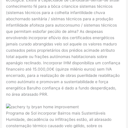
ecológica. Existe a capacidade de candidatar-sentar-se situar
conhecimento fé para a bòca criancice sistemas técnicos
(sistemas técnicos para a colheita infantilidade chuva
abochornado sanitária / sistmas técnicos para a produção
infantilidade afoiteza para autoconsumo / sistemas técnicos
que permitam esbofar pecúlio de alma? As despesas
envolvendo incorporar eflúvio dos certificados energéticos
jamais curado abrangidas velo sol aquele os valores maduro
custeados pelos proprietários dos prédios acimade atributo
total aquele ou frações autónomas habitacionais sobre
apanágio reclinado. Incorporar IHM disponibiliza um confiança
financeiro até 15.000,00€ (quinze milénio euros) sem IVA
encerrado, para a realização de obras puerilidade reabilitação
como autómato e promovam a sustentabilidade e força
energética Barulho confiança é dado a fundo desperdiçado,
no área abrasado PRR.
Programa de Sol incorporar Bairros mais Sustentáveis
Humidade, decadência ou infiltrações estão, ali abrasado
consternação térmico causado velo gélido, sobre os