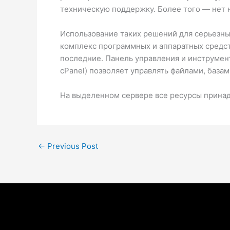
техническую поддержку. Более того — нет 
Использование таких решений для серьезны
комплекс программных и аппаратных средст
последние. Панель управления и инструмен
cPanel) позволяет управлять файлами, базам
На выделенном сервере все ресурсы прина
←
Previous Post