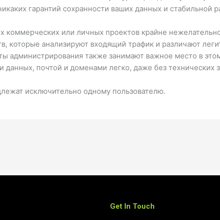
никаких гарантий сохранности ваших данных и стабильной р
х коммерческих или личных проектов крайне нежелательно.
в, которые анализируют входящий трафик и различают леги
ты администрирования также занимают важное место в этом
и данных, почтой и доменами легко, даже без технических 
длежат исключительно одному пользователю.
Get In Touch