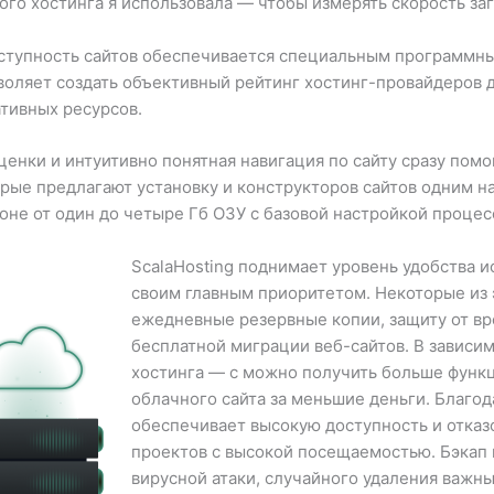
го хостинга я использовала — чтобы измерять скорость за
ступность сайтов обеспечивается специальным программн
воляет создать объективный рейтинг хостинг-провайдеров 
тивных ресурсов.
ценки и интуитивно понятная навигация по сайту сразу по
рые предлагают установку и конструкторов сайтов одним 
оне от один до четыре Гб ОЗУ с базовой настройкой процес
ScalaHosting поднимает уровень удобства и
своим главным приоритетом. Некоторые из 
ежедневные резервные копии, защиту от вр
бесплатной миграции веб-сайтов. В зависи
хостинга — с можно получить больше функ
облачного сайта за меньшие деньги. Благо
обеспечивает высокую доступность и отказ
проектов с высокой посещаемостью. Бэкап 
вирусной атаки, случайного удаления важн