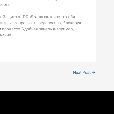
аботы.
 Защита от DDoS-атак включает в себя
тимные запросы от вредоносных, блокируя
 процессе. Удобная панель (например,
знаний.
Next Post
→