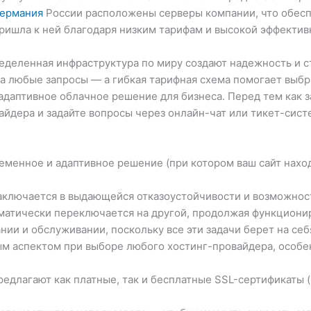
Германия
России расположены серверы компании, что обесп
ришла к ней благодаря низким тарифам и высокой эффектив
еделенная инфраструктура по миру создают надежность и ст
а любые запросы — а гибкая тарифная схема помогает выбр
даптивное облачное решение для бизнеса. Перед тем как за
вайдера и задайте вопросы через онлайн-чат или тикет-сист
менное и адаптивное решение (при котором ваш сайт находи
ключается в выдающейся отказоустойчивости и возможност
оматически переключается на другой, продолжая функциони
нии и обслуживании, поскольку все эти задачи берет на се
ым аспектом при выборе любого хостинг-провайдера, особе
длагают как платные, так и бесплатные SSL-сертификаты (н