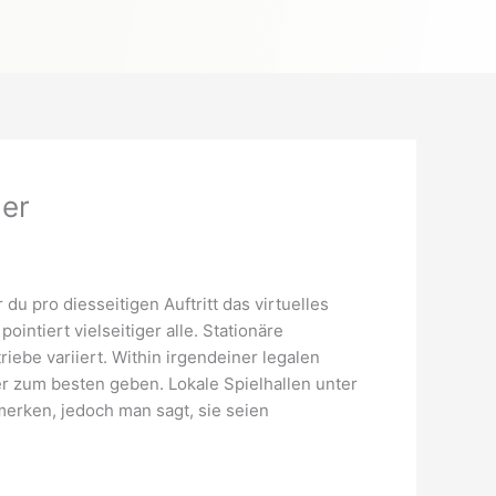
mer
du pro diesseitigen Auftritt das virtuelles
ntiert vielseitiger alle. Stationäre
iebe variiert.
Within irgendeiner legalen
r zum besten geben. Lokale Spielhallen unter
merken, jedoch man sagt, sie seien