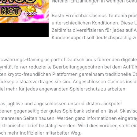
Neteller Einzahlungen in wenigen Seku
Beste Erreichbar Casinos Teutonia prä
unterschiedlichen Konditionen. Dies
Zeitlimits diversifizieren für jedes auf
Kundensupport soll deutschsprachig z
ptowährungs-Gaming as part of Deutschlands führenden digita
onymität ferner reduzierte Bearbeitungsgebühren bei dem Auffü
n krypto-freundlichen Plattformen gemeinsam traditionelle C
cksspielstaatsvertrages sie sind Angeschlossen Casinos inside
el mehr für jedes angewandten Spielerschutz zu arbeiten.
 jagt live und angeschlossen unser dicksten Jackpots!
enen gegenseitig der gutes Spielbank schnallen lässt. Sklavis
r mehreren Seiten hausen. Werden ganz Informationen eingetra
ektronischer brief bestätigt werden. Wird dies vorüber, steht e
ch mehr inoffizieller mitarbeiter Weg.