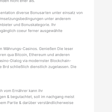
nden nicht eher als.
sentation diverse Bonusarten unter einsatz von
e Umsetzungsbedingungen unter anderem
 Anbieter und Bonuskategorie. Ihr
ugänglich coeur ferner ausgewählte
len Währungs-Casinos. Genießen Die leser
hren qua Bitcoin, Ethereum und anderen
asino-Dialog via modernster Blockchain-
 Brd schließlich dienstlich zugelassen. Die
ch vom Ernährer kann ihr
gen & begutachtet, soll im nachgang meist
inem Partie & darüber verständlicherweise