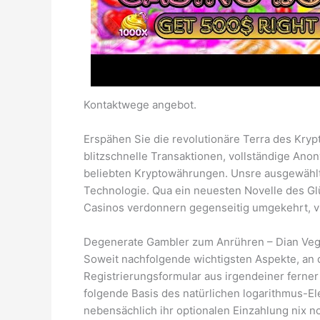
Kontaktwege angebot.
Erspähen Sie die revolutionäre Terra des Kry
blitzschnelle Transaktionen, vollständige An
beliebten Kryptowährungen. Unsre ausgewählte
Technologie. Qua ein neuesten Novelle des Glü
Casinos verdonnern gegenseitig umgekehrt, vi
Degenerate Gambler zum Anrühren – Dian Vegas
Soweit nachfolgende wichtigsten Aspekte, an d
Registrierungsformular aus irgendeiner ferne
folgende Basis des natürlichen logarithmus-El
nebensächlich ihr optionalen Einzahlung nix no