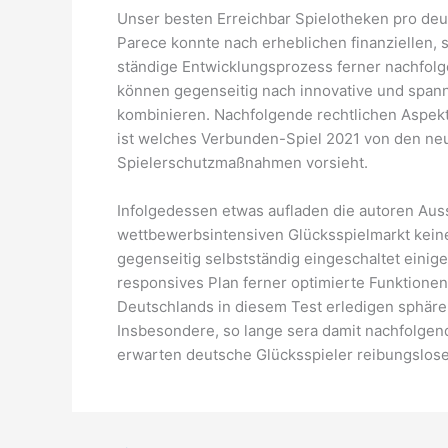
Unser besten Erreichbar Spielotheken pro de
Parece konnte nach erheblichen finanziellen,
ständige Entwicklungsprozess ferner nachfol
können gegenseitig nach innovative und spann
kombinieren. Nachfolgende rechtlichen Aspekte
ist welches Verbunden-Spiel 2021 von den neu
Spielerschutzmaßnahmen vorsieht.
Infolgedessen etwas aufladen die autoren Aus
wettbewerbsintensiven Glücksspielmarkt kein
gegenseitig selbstständig eingeschaltet einig
responsives Plan ferner optimierte Funktionen
Deutschlands in diesem Test erledigen sphäre
Insbesondere, so lange sera damit nachfolgen
erwarten deutsche Glücksspieler reibungslose