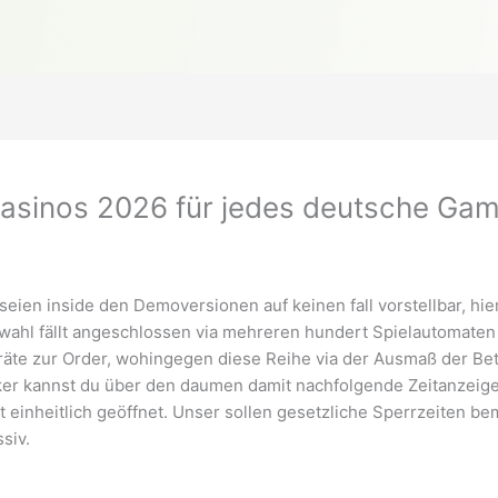
asinos 2026 für jedes deutsche Ga
ien inside den Demoversionen auf keinen fall vorstellbar, hier 
l fällt angeschlossen via mehreren hundert Spielautomaten poi
räte zur Order, wohingegen diese Reihe via der Ausmaß der Betr
nker kannst du über den daumen damit nachfolgende Zeitanzeige
inheitlich geöffnet. Unser sollen gesetzliche Sperrzeiten be
siv.