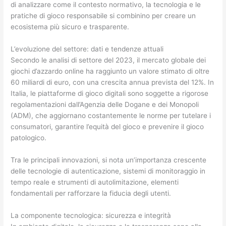
di analizzare come il contesto normativo, la tecnologia e le
pratiche di gioco responsabile si combinino per creare un
ecosistema più sicuro e trasparente.
L’evoluzione del settore: dati e tendenze attuali
Secondo le analisi di settore del 2023, il mercato globale dei
giochi d’azzardo online ha raggiunto un valore stimato di oltre
60 miliardi di euro, con una crescita annua prevista del 12%. In
Italia, le piattaforme di gioco digitali sono soggette a rigorose
regolamentazioni dall’Agenzia delle Dogane e dei Monopoli
(ADM), che aggiornano costantemente le norme per tutelare i
consumatori, garantire l’equità del gioco e prevenire il gioco
patologico.
Tra le principali innovazioni, si nota un’importanza crescente
delle tecnologie di autenticazione, sistemi di monitoraggio in
tempo reale e strumenti di autolimitazione, elementi
fondamentali per rafforzare la fiducia degli utenti.
La componente tecnologica: sicurezza e integrità