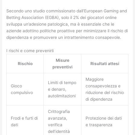
Secondo uno studio commissionato dall’European Gaming and
Betting Association (EGBA), solo il 2% dei giocatori online
sviluppa un’adesione patologica, ma è essenziale che le
aziende adottino politiche proattive per minimizzare il rischio di
dipendenza e promuovere un intrattenimento consapevole.
I rischi e come prevenirli
Misure
Rischio
Risultati attesi
preventivi
Maggiore
Limiti di tempo
Gioco
consapevolezza e
e denaro,
compulsivo
riduzione del rischio
autolimitazioni
di dipendenza
Crittografia
Frodi e furti di
avanzata,
Protezione dei dati
dati
verifica
e trasparenza
dell’identità