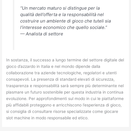
“Un mercato maturo si distingue per la
qualità dell’offerta e la responsabilità nel
costruire un ambiente di gioco che tuteli sia
l’interesse economico che quello sociale.”
— Analista di settore
In sostanza, il successo a lungo termine del settore digitale del
gioco d’azzardo in Italia e nel mondo dipende dalla
collaborazione tra aziende tecnologiche, regolatori e utenti
consapevoli. La presenza di standard elevati di sicurezza,
trasparenza e responsabilità sarà sempre più determinante nel
plasmare un futuro sostenibile per questa industria in continua
evoluzione. Per approfondimenti sul modo in cui le piattaforme
più affidabili proteggono e arricchiscono l’esperienza di gioco,
si consiglia di consultare risorse specializzate come giocare
slot machine in modo responsabile ed etico.