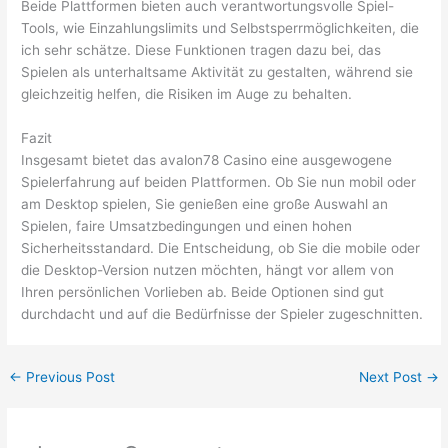
Beide Plattformen bieten auch verantwortungsvolle Spiel-
Tools, wie Einzahlungslimits und Selbstsperrmöglichkeiten, die
ich sehr schätze. Diese Funktionen tragen dazu bei, das
Spielen als unterhaltsame Aktivität zu gestalten, während sie
gleichzeitig helfen, die Risiken im Auge zu behalten.
Fazit
Insgesamt bietet das avalon78 Casino eine ausgewogene
Spielerfahrung auf beiden Plattformen. Ob Sie nun mobil oder
am Desktop spielen, Sie genießen eine große Auswahl an
Spielen, faire Umsatzbedingungen und einen hohen
Sicherheitsstandard. Die Entscheidung, ob Sie die mobile oder
die Desktop-Version nutzen möchten, hängt vor allem von
Ihren persönlichen Vorlieben ab. Beide Optionen sind gut
durchdacht und auf die Bedürfnisse der Spieler zugeschnitten.
←
Previous Post
Next Post
→