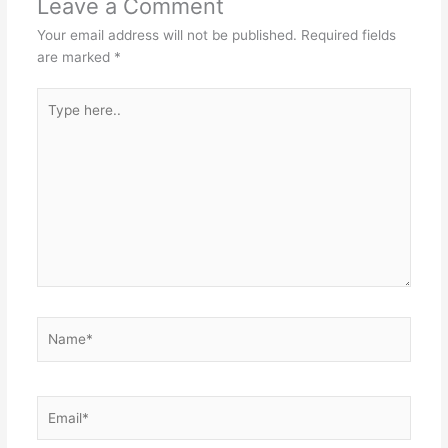
Leave a Comment
Your email address will not be published.
Required fields
are marked
*
Type
here..
Name*
Email*