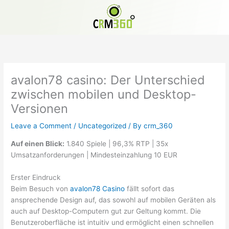
Skip
to
content
avalon78 casino: Der Unterschied
zwischen mobilen und Desktop-
Versionen
Leave a Comment
/
Uncategorized
/ By
crm_360
Auf einen Blick:
1.840 Spiele | 96,3% RTP | 35x
Umsatzanforderungen | Mindesteinzahlung 10 EUR
Erster Eindruck
Beim Besuch von
avalon78 Casino
fällt sofort das
ansprechende Design auf, das sowohl auf mobilen Geräten als
auch auf Desktop-Computern gut zur Geltung kommt. Die
Benutzeroberfläche ist intuitiv und ermöglicht einen schnellen