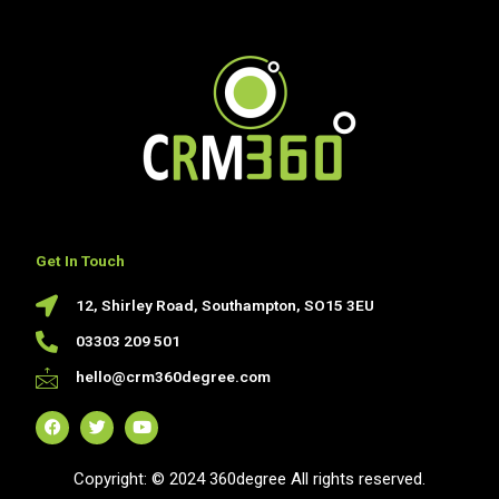
Get In Touch
12, Shirley Road, Southampton, SO15 3EU
03303 209 501
hello@crm360degree.com
F
T
Y
a
w
o
c
i
u
e
t
t
Copyright: © 2024 360degree All rights reserved.
b
t
u