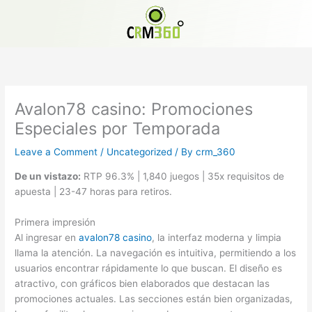
Skip
to
content
Avalon78 casino: Promociones
Especiales por Temporada
Leave a Comment
/
Uncategorized
/ By
crm_360
De un vistazo:
RTP 96.3% | 1,840 juegos | 35x requisitos de
apuesta | 23-47 horas para retiros.
Primera impresión
Al ingresar en
avalon78 casino
, la interfaz moderna y limpia
llama la atención. La navegación es intuitiva, permitiendo a los
usuarios encontrar rápidamente lo que buscan. El diseño es
atractivo, con gráficos bien elaborados que destacan las
promociones actuales. Las secciones están bien organizadas,