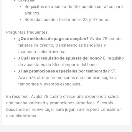
Contras:
Requisitos de apuesta de 35x pueden ser altos para
algunos.
Retiradas pueden tardar entre 23 y 47 horas.
Preguntas frecuentes
¿Qué métodos de pago se aceptan?
Avalan78 acepta
tarjetas de crédito, transferencias bancarias y
monederos electrónicos.
¿Cuál es el requisito de apuesta del bono?
El requisito
de apuesta es de 35x el importe del bono.
¿Hay promociones especiales por temporada?
Sí,
Avalon78 ofrece promociones que cambian según la
temporada y eventos especiales.
En resumen, Avalon78 casino ofrece una experiencia sólida
con mucha variedad y promociones atractivas. Si estáis
buscando un nuevo lugar para jugar, vale la pena considerar
esta plataforma.