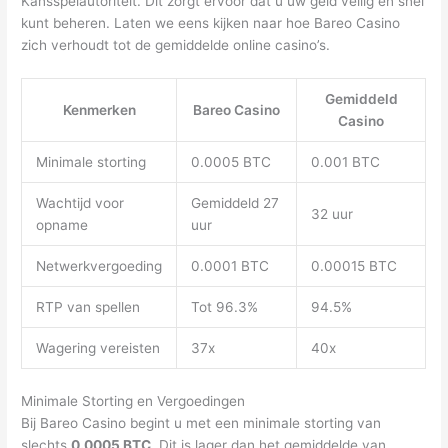
Kansspelautoriteit. Dit zorgt ervoor dat u uw geld veilig en snel
kunt beheren. Laten we eens kijken naar hoe Bareo Casino
zich verhoudt tot de gemiddelde online casino’s.
Gemiddeld
Kenmerken
Bareo Casino
Casino
Minimale storting
0.0005 BTC
0.001 BTC
Wachtijd voor
Gemiddeld 27
32 uur
opname
uur
Netwerkvergoeding
0.0001 BTC
0.00015 BTC
RTP van spellen
Tot 96.3%
94.5%
Wagering vereisten
37x
40x
Minimale Storting en Vergoedingen
Bij Bareo Casino begint u met een minimale storting van
slechts
0.0005 BTC
. Dit is lager dan het gemiddelde van