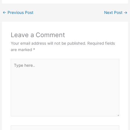
←
Previous Post
Next Post
→
Leave a Comment
Your email address will not be published.
Required fields
are marked
*
Type
here..
Name*