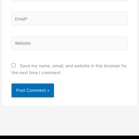
Email*
Website
Save my name, email, and website in this browser for
the next time I comment.