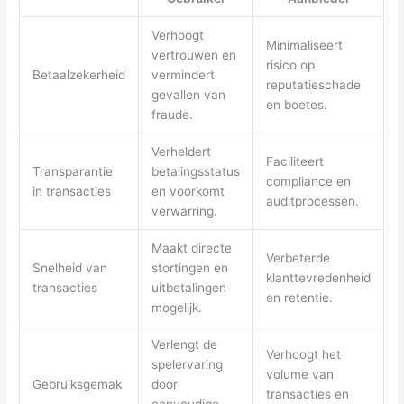
Verhoogt
Minimaliseert
vertrouwen en
risico op
Betaalzekerheid
vermindert
reputatieschade
gevallen van
en boetes.
fraude.
Verheldert
Faciliteert
Transparantie
betalingsstatus
compliance en
in transacties
en voorkomt
auditprocessen.
verwarring.
Maakt directe
Verbeterde
Snelheid van
stortingen en
klanttevredenheid
transacties
uitbetalingen
en retentie.
mogelijk.
Verlengt de
Verhoogt het
spelervaring
volume van
Gebruiksgemak
door
transacties en
eenvoudige