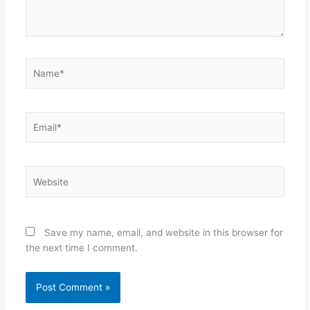
Name*
Email*
Website
Save my name, email, and website in this browser for
the next time I comment.