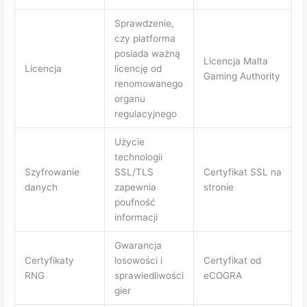
Sprawdzenie,
czy platforma
posiada ważną
Licencja Malta
Licencja
licencję od
Gaming Authority
renomowanego
organu
regulacyjnego
Użycie
technologii
Szyfrowanie
SSL/TLS
Certyfikat SSL na
danych
zapewnia
stronie
poufność
informacji
Gwarancja
Certyfikaty
losowości i
Certyfikat od
RNG
sprawiedliwości
eCOGRA
gier