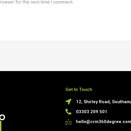
rowser for the next time I comment.
Get In Touch
12, Shirley Road, Southa
03303 209 501
hello@crm360degree.co