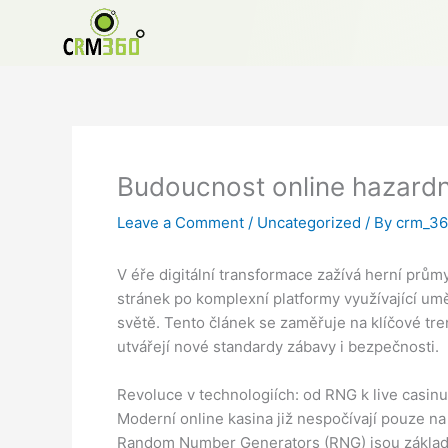
Skip
to
content
Budoucnost online hazardní
Leave a Comment
/
Uncategorized
/ By
crm_3
V éře digitální transformace zažívá herní prům
stránek po komplexní platformy využívající umě
světě. Tento článek se zaměřuje na klíčové tre
utvářejí nové standardy zábavy i bezpečnosti.
Revoluce v technologiích: od RNG k live casinu
Moderní online kasina již nespočívají pouze na
Random Number Generators (RNG) jsou základní