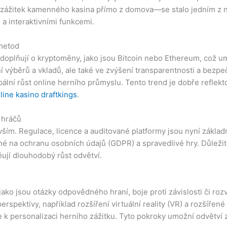
e zážitek kamenného kasina přímo z domova—se stalo jedním z n
a interaktivními funkcemi.
 metod
 doplňují o kryptoměny, jako jsou Bitcoin nebo Ethereum, což u
ní výběrů a vkladů, ale také ve zvýšení transparentnosti a bezpe
obální růst online herního průmyslu. Tento trend je dobře reflek
line kasino draftkings
.
 hráčů
ím. Regulace, licence a auditované platformy jsou nyní základní
é na ochranu osobních údajů (GDPR) a spravedlivé hry. Důležito
ňují dlouhodobý růst odvětví.
ko jsou otázky odpovědného hraní, boje proti závislosti či rozv
spektivy, například rozšíření virtuální reality (VR) a rozšířené
ence k personalizaci herního zážitku. Tyto pokroky umožní odvětví