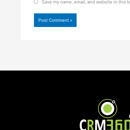
Save my name, email, and website in this b