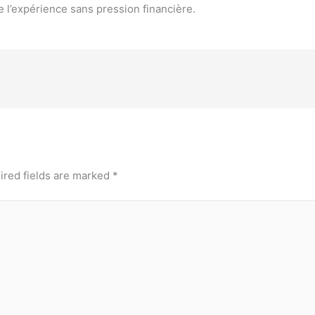
e l’expérience sans pression financière.
ired fields are marked
*