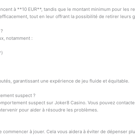
cent à **10 EUR**, tandis que le montant minimum pour les ret
ficacement, tout en leur offrant la possibilité de retirer leurs 
 ?
ux, notamment :
*)
utés, garantissant une expérience de jeu fluide et équitable.
ement suspect ?
comportement suspect sur Joker8 Casino. Vous pouvez contacter l
intervenir pour aider à résoudre les problèmes.
 de commencer à jouer. Cela vous aidera à éviter de dépenser p