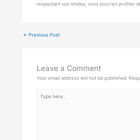
respectant vos limites, vous pourrez profiter d
←
Previous Post
Leave a Comment
Your email address will not be published.
Requ
Type
here..