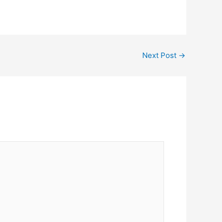
Next Post
→