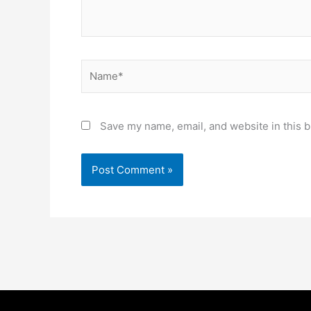
Name*
Save my name, email, and website in this b