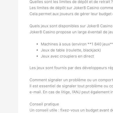
Quelles sont les limites de dépôt et de retrait ?
Les limites de dépôt sur Joker8 Casino commen
Cela permet aux joueurs de gérer leur budget ef
Quels jeux sont disponibles sur Joker8 Casino
Joker8 Casino propose un large éventail de je
Machines à sous (environ **1 840 jeux*
Jeux de table (roulette, blackjack)
Jeux avec croupiers en direct
Les jeux sont fournis par des développeurs rép
Comment signaler un problème ou un comport
Il est essentiel de signaler tout problème ou 
e-mail. En cas de litige, l’ANJ peut également 
Conseil pratique
Un conseil utile : fixez-vous un budget avant