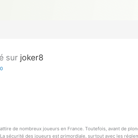
é sur
joker8
60
ttire de nombreux joueurs en France. Toutefois, avant de plonge
 sécurité des joueurs est primordiale, surtout avec les réglem