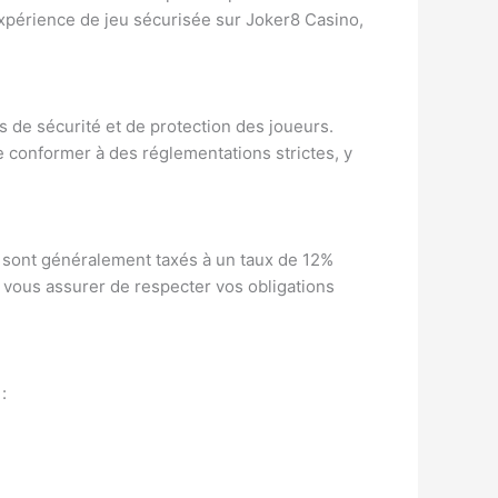
expérience de jeu sécurisée sur Joker8 Casino,
es de sécurité et de protection des joueurs.
e conformer à des réglementations strictes, y
d sont généralement taxés à un taux de 12%
r vous assurer de respecter vos obligations
: