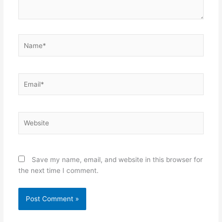
Name*
Email*
Website
Save my name, email, and website in this browser for
the next time I comment.