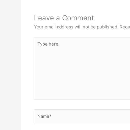
Leave a Comment
Your email address will not be published.
Requ
Type
here..
Name*