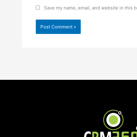
Save my name, email, and website in this b