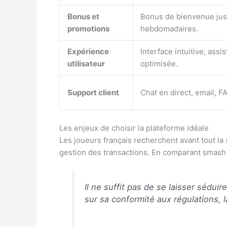
Bonus et
Bonus de bienvenue jusq
promotions
hebdomadaires.
Expérience
Interface intuitive, ass
utilisateur
optimisée.
Support client
Chat en direct, email, F
Les enjeux de choisir la plateforme idéale
Les joueurs français recherchent avant tout la 
gestion des transactions. En comparant smash c
Il ne suffit pas de se laisser sédui
sur sa conformité aux régulations, la 