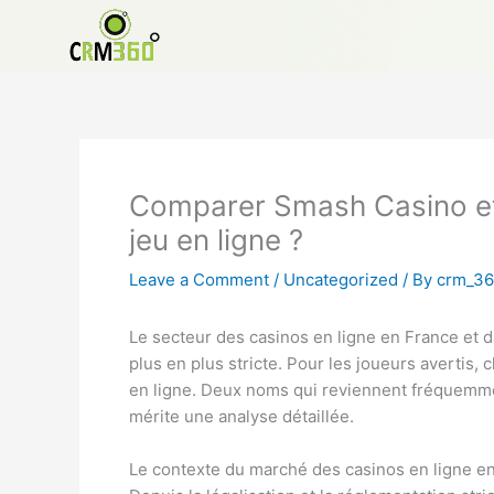
Skip
to
content
Comparer Smash Casino et D
jeu en ligne ?
Leave a Comment
/
Uncategorized
/ By
crm_3
Le secteur des casinos en ligne en France et d
plus en plus stricte. Pour les joueurs avertis, 
en ligne. Deux noms qui reviennent fréquemme
mérite une analyse détaillée.
Le contexte du marché des casinos en ligne e