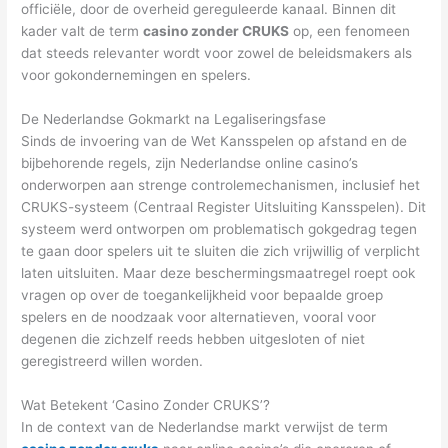
officiële, door de overheid gereguleerde kanaal. Binnen dit
kader valt de term
casino zonder CRUKS
op, een fenomeen
dat steeds relevanter wordt voor zowel de beleidsmakers als
voor gokondernemingen en spelers.
De Nederlandse Gokmarkt na Legaliseringsfase
Sinds de invoering van de Wet Kansspelen op afstand en de
bijbehorende regels, zijn Nederlandse online casino’s
onderworpen aan strenge controlemechanismen, inclusief het
CRUKS-systeem (Centraal Register Uitsluiting Kansspelen). Dit
systeem werd ontworpen om problematisch gokgedrag tegen
te gaan door spelers uit te sluiten die zich vrijwillig of verplicht
laten uitsluiten. Maar deze beschermingsmaatregel roept ook
vragen op over de toegankelijkheid voor bepaalde groep
spelers en de noodzaak voor alternatieven, vooral voor
degenen die zichzelf reeds hebben uitgesloten of niet
geregistreerd willen worden.
Wat Betekent ‘Casino Zonder CRUKS’?
In de context van de Nederlandse markt verwijst de term