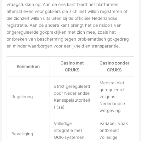
vraagstukken op. Aan de ene kant biedt het platformen
alternatieven voor gokkers die zich niet willen registreren of
die zichzelf willen uitsluiten bij de officiële Nederlandse
registratie. Aan de andere kant brengt het de risico’s van
ongereguleerde gokpraktijken met zich mee, zoals het
ontbreken van bescherming tegen problematisch gokgedrag
en minder waarborgen voor eerlijkheid en transparantie.
Casino met
Casino zonder
Kenmerken
CRUKS
CRUKS
Meestal niet
Strikt gereguleerd
gereguleerd
door Nederlandse
Regulering
volgens
Kansspelautoriteit
Nederlandse
(Ksa)
wetgeving
Volledige
Variabel; vaak
integratie met
ontbreekt
Beveiliging
GOK-systemen
volledige