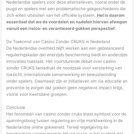
Nederlandse spelers voor deze alternatieven, vooral onder de
jeugd en spelers met een problematische gokgeschiedenis die
zich willen uitsluiten van het officiële systeem.
Het is daarom
essentieel dat we de voordelen en nadelen hiervan afwegen
vanuit een risico- en verantwoord gokken perspectief.
De Toekomst van Casino Zonder CRUKS in Nederland
De Nederlandse overheid blijft werken aan een gebalanceerd
reguleringskader dat enerzijds bescherming biedt en anderzijds
innovaties toestaat. Het voortdurende debat over casino
zonder CRUKS benadrukt de noodzaak voor versterking van
toezicht, internationale samenwerking en bewustwording
onder spelers. Daarnaast zijn er initiatieven om via educatie en
preventie te zorgen dat gokken geen negatieve impact krijgt,
vooral voor kwetsbare groepen.
Conclusie
Het fenomeen van casino zonder cruks staat symbool voor de
spanningsboog tussen regulering en vrije marktwerking in de
Nederlandse online gokwereld. Terwijl regelgeving en
bescherming voorop moeten blijven staan, is het evident dat