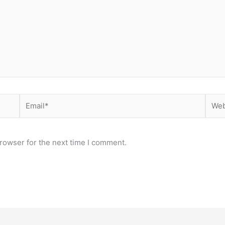
Email*
Webs
rowser for the next time I comment.