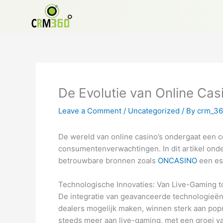
Skip
to
content
De Evolutie van Online Casi
Leave a Comment
/
Uncategorized
/ By
crm_3
De wereld van online casino’s ondergaat een 
consumentenverwachtingen. In dit artikel ond
betrouwbare bronnen zoals
ONCASINO
een ess
Technologische Innovaties: Van Live-Gaming tot
De integratie van geavanceerde technologieën h
dealers mogelijk maken, winnen sterk aan popu
steeds meer aan live-gaming, met een groei van