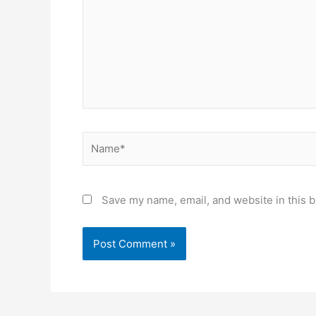
Name*
Save my name, email, and website in this b