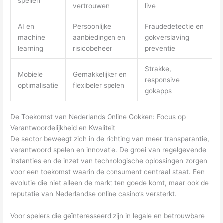
spellen
vertrouwen
live
AI en
Persoonlijke
Fraudedetectie en
machine
aanbiedingen en
gokverslaving
learning
risicobeheer
preventie
Strakke,
Mobiele
Gemakkelijker en
responsive
optimalisatie
flexibeler spelen
gokapps
De Toekomst van Nederlands Online Gokken: Focus op
Verantwoordelijkheid en Kwaliteit
De sector beweegt zich in de richting van meer transparantie,
verantwoord spelen en innovatie. De groei van regelgevende
instanties en de inzet van technologische oplossingen zorgen
voor een toekomst waarin de consument centraal staat. Een
evolutie die niet alleen de markt ten goede komt, maar ook de
reputatie van Nederlandse online casino’s versterkt.
Voor spelers die geïnteresseerd zijn in legale en betrouwbare