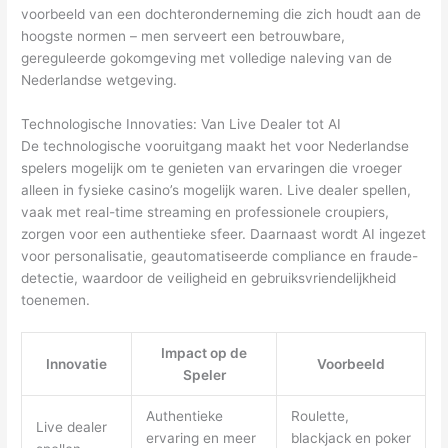
voorbeeld van een dochteronderneming die zich houdt aan de
hoogste normen – men serveert een betrouwbare,
gereguleerde gokomgeving met volledige naleving van de
Nederlandse wetgeving.
Technologische Innovaties: Van Live Dealer tot AI
De technologische vooruitgang maakt het voor Nederlandse
spelers mogelijk om te genieten van ervaringen die vroeger
alleen in fysieke casino’s mogelijk waren. Live dealer spellen,
vaak met real-time streaming en professionele croupiers,
zorgen voor een authentieke sfeer. Daarnaast wordt AI ingezet
voor personalisatie, geautomatiseerde compliance en fraude-
detectie, waardoor de veiligheid en gebruiksvriendelijkheid
toenemen.
Impact op de
Innovatie
Voorbeeld
Speler
Authentieke
Roulette,
Live dealer
ervaring en meer
blackjack en poker