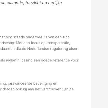
ansparantie, toezicht en eerlijke
het nog steeds onderdeel is van een zich
ndschap. Met een focus op transparantie,
ndaarden die de Nederlandse regulering eisen.
ls ivybet nl casino een goede referentie voor
ming, geavanceerde beveiliging en
r dragen ook bij aan het vertrouwen van de