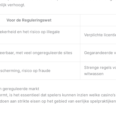
lijk verhoogt.
Voor de Reguleringswet
kerheid en het risico op illegale
Verplichte licent
eerbaar, met veel ongereguleerde sites
Gegarandeerde ve
Strenge regels v
scherming, risico op fraude
witwassen
en gereguleerde markt
mt, is het essentieel dat spelers kunnen inzien welke casino’
doen aan strikte eisen op het gebied van eerlijke spelpraktij