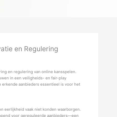
vatie en Regulering
ing en regulering van online kansspelen.
wen in een veiligheids- en fair-play
n erkende aanbieders essentieel is voor het
en eerlijkheid vaak niet konden waarborgen.
 geopend voor gereguleerde aanbieders—een