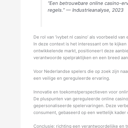
“Een betrouwbare online casino-erva
regels.” — Industrieanalyse, 2023
De rol van ‘ivybet nl casino’ als voorbeeld va
In deze context is het interessant om te kijk
ontwikkelende markt, positioneert deze aanbie
verantwoorde spelpraktijken en een breed aan
Voor Nederlandse spelers die op zoek zijn naa
een veilige en gereguleerde ervaring.
Innovatie en toekomstperspectieven voor onli
De pluspunten van gereguleerde online casino’
gepersonaliseerde spelervaringen. Deze verbe
consument, gebaseerd op een wettelijk kader da
Conclusie: richting een verantwoordelijke en 