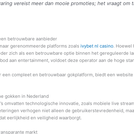
ring vereist meer dan mooie promoties; het vraagt om tr
n een betrouwbare aanbieder
en naar gerenommeerde platforms zoals
ivybet nl casino
. Hoewel 
der zich als een betrouwbare optie binnen het gereguleerde la
bod aan entertainment, voldoet deze operator aan de hoge sta
r een compleet en betrouwbaar gokplatform, biedt een website a
ne gokken in Nederland
s omvatten technologische innovatie, zoals mobiele live strea
teringen verhogen niet alleen de gebruikerstevredenheid, maa
t eerlijkheid en veiligheid waarborgt.
transparante markt