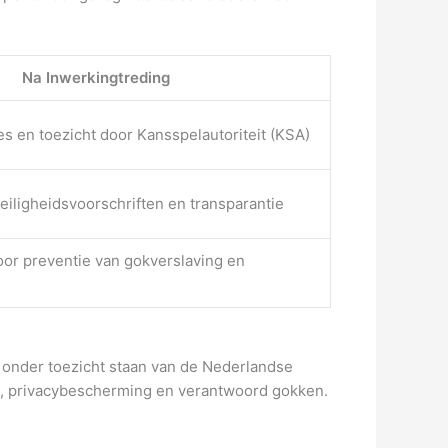
Na Inwerkingtreding
ies en toezicht door Kansspelautoriteit (KSA)
iligheidsvoorschriften en transparantie
oor preventie van gokverslaving en
s onder toezicht staan van de Nederlandse
ken, privacybescherming en verantwoord gokken.