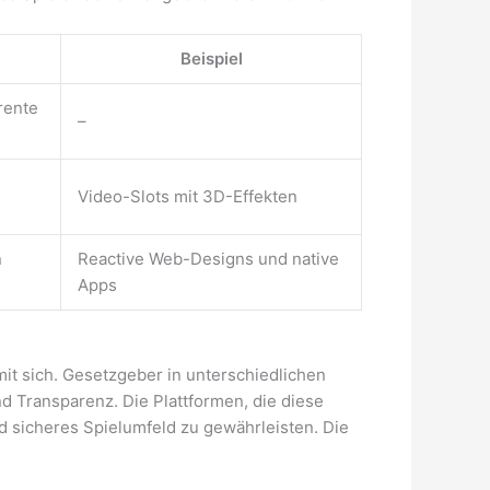
Beispiel
rente
–
Video-Slots mit 3D-Effekten
n
Reactive Web-Designs und native
Apps
t sich. Gesetzgeber in unterschiedlichen
 Transparenz. Die Plattformen, die diese
 sicheres Spielumfeld zu gewährleisten. Die