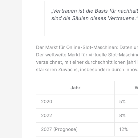
„Vertrauen ist die Basis für nachha
sind die Säulen dieses Vertrauens.
Der Markt für Online-Slot-Maschinen: Daten u
Der weltweite Markt für virtuelle Slot-Masch
verzeichnet, mit einer durchschnittlichen jäh
stärkeren Zuwachs, insbesondere durch Innovat
Jahr
W
2020
5%
2022
8%
2027 (Prognose)
12%