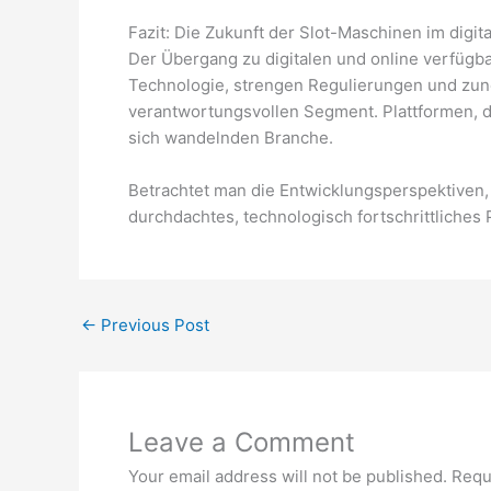
Fazit: Die Zukunft der Slot-Maschinen im digita
Der Übergang zu digitalen und online verfügba
Technologie, strengen Regulierungen und zun
verantwortungsvollen Segment. Plattformen, di
sich wandelnden Branche.
Betrachtet man die Entwicklungsperspektiven, s
durchdachtes, technologisch fortschrittliches 
←
Previous Post
Leave a Comment
Your email address will not be published.
Requ