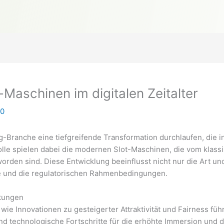
-Maschinen im digitalen Zeitalter
60
g-Branche eine tiefgreifende Transformation durchlaufen, die 
olle spielen dabei die
modernen Slot-Maschinen
, die vom klas
orden sind. Diese Entwicklung beeinflusst nicht nur die Art un
he und die regulatorischen Rahmenbedingungen.
rkungen
 wie Innovationen zu gesteigerter Attraktivität und Fairness fü
nd technologische Fortschritte für die erhöhte Immersion und d