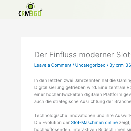
Skip
to
content
Der Einfluss moderner Slot
Leave a Comment
/
Uncategorized
/ By
crm_3
In den letzten zwei Jahrzehnten hat die Gamin
Digitalisierung getrieben wird. Eine zentrale R
einer hochentwickelten digitalen Plattform gew
auch die strategische Ausrichtung der Branc
Technologische Innovationen und ihre Auswi
Die Evolution der
Slot-Maschinen online
zeigt,
hochauflösenden, interaktiven Bildschirmen si