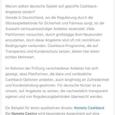
Warum sollten deutsche Spieler auf geprüfte Cashback-
Angebote setzen?
Gerade in Deutschland, wo die Regulierung durch die
Glücksspielbehörde für Sicherheit und Fairness sorgt, ist die
Auswahl vertrauenswürdiger Anbieter essenziell. Viele
Plattformen versuchen, durch großzügige Boni Neukunden
anzuziehen, doch diese Angebote sind oft mit restriktiven
Bedingungen verbunden. Cashback-Programme, die auf
Transparenz und Kundenschutz setzen, bieten hier einen
echten Mehrwert.
Im Rahmen der Prüfung verschiedener Anbieter hat sich
gezeigt, dass Plattformen, die klare und verlässliche
Cashback-Optionen anbieten, auch langfristig an Zufriedenheit
und Kundenbindung gewinnen. Für deutsche Nutzer ist es
ratsam, auf Angebote zu setzen, die nachweislich transparent
agieren und von Regulierungsbehörden überwacht werden.
Ein Beispiel für einen qualitativen Ansatz:
Kometa Cashback
Bei
Kometa Casino
wird besonderes Augenmerk auf eine