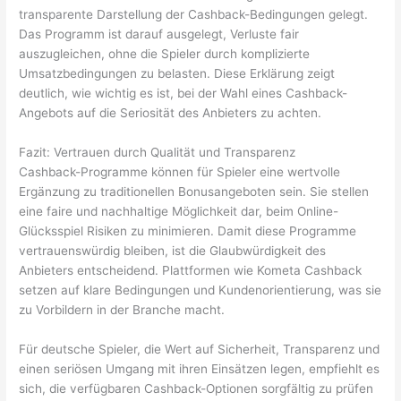
transparente Darstellung der Cashback-Bedingungen gelegt.
Das Programm ist darauf ausgelegt, Verluste fair
auszugleichen, ohne die Spieler durch komplizierte
Umsatzbedingungen zu belasten. Diese Erklärung zeigt
deutlich, wie wichtig es ist, bei der Wahl eines Cashback-
Angebots auf die Seriosität des Anbieters zu achten.
Fazit: Vertrauen durch Qualität und Transparenz
Cashback-Programme können für Spieler eine wertvolle
Ergänzung zu traditionellen Bonusangeboten sein. Sie stellen
eine faire und nachhaltige Möglichkeit dar, beim Online-
Glücksspiel Risiken zu minimieren. Damit diese Programme
vertrauenswürdig bleiben, ist die Glaubwürdigkeit des
Anbieters entscheidend. Plattformen wie Kometa Cashback
setzen auf klare Bedingungen und Kundenorientierung, was sie
zu Vorbildern in der Branche macht.
Für deutsche Spieler, die Wert auf Sicherheit, Transparenz und
einen seriösen Umgang mit ihren Einsätzen legen, empfiehlt es
sich, die verfügbaren Cashback-Optionen sorgfältig zu prüfen