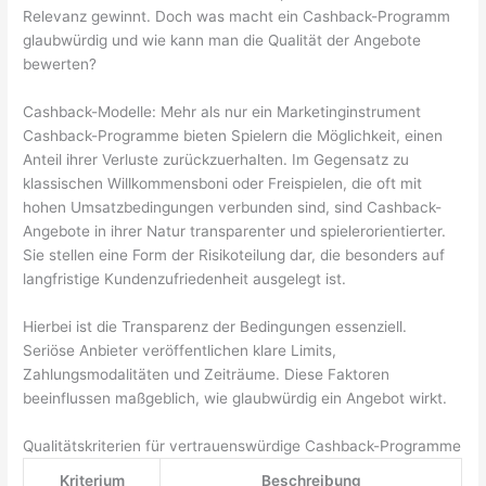
Relevanz gewinnt. Doch was macht ein Cashback-Programm
glaubwürdig und wie kann man die Qualität der Angebote
bewerten?
Cashback-Modelle: Mehr als nur ein Marketinginstrument
Cashback-Programme bieten Spielern die Möglichkeit, einen
Anteil ihrer Verluste zurückzuerhalten. Im Gegensatz zu
klassischen Willkommensboni oder Freispielen, die oft mit
hohen Umsatzbedingungen verbunden sind, sind Cashback-
Angebote in ihrer Natur transparenter und spielerorientierter.
Sie stellen eine Form der Risikoteilung dar, die besonders auf
langfristige Kundenzufriedenheit ausgelegt ist.
Hierbei ist die Transparenz der Bedingungen essenziell.
Seriöse Anbieter veröffentlichen klare Limits,
Zahlungsmodalitäten und Zeiträume. Diese Faktoren
beeinflussen maßgeblich, wie glaubwürdig ein Angebot wirkt.
Qualitätskriterien für vertrauenswürdige Cashback-Programme
Kriterium
Beschreibung