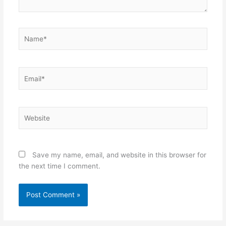
Name*
Email*
Website
Save my name, email, and website in this browser for
the next time I comment.