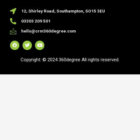
12, Shirley Road, Southampton, SO15 3EU
03303 209 501
hello@crm360degree.com
F
T
Y
a
w
o
c
i
u
e
t
t
Copyright: © 2024 360degree All rights reserved.
b
t
u
o
e
b
o
r
e
k