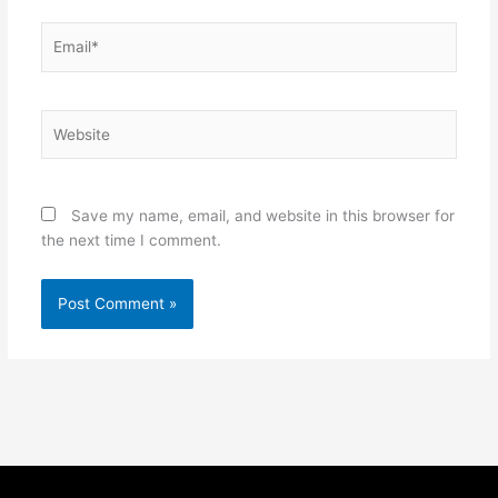
Email*
Website
Save my name, email, and website in this browser for
the next time I comment.