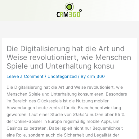
Skip
to
content
Die Digitalisierung hat die Art und
Weise revolutioniert, wie Menschen
Spiele und Unterhaltung konsu
Leave a Comment
/
Uncategorized
/ By
crm_360
Die Digitalisierung hat die Art und Weise revolutioniert, wie
Menschen Spiele und Unterhaltung konsumieren. Besonders
im Bereich des Glücksspiels ist die Nutzung mobiler
Anwendungen heute zentral für die Branchenentwicklung
geworden. Laut einer Studie von
Statista
nutzen über 65 %
der Online-Spieler in Europa regelmäßig mobile Apps, um
Casinos zu betreten. Dabei spielt nicht nur Bequemlichkeit
eine Rolle, sondern auch die Sicherheit und Legalität der