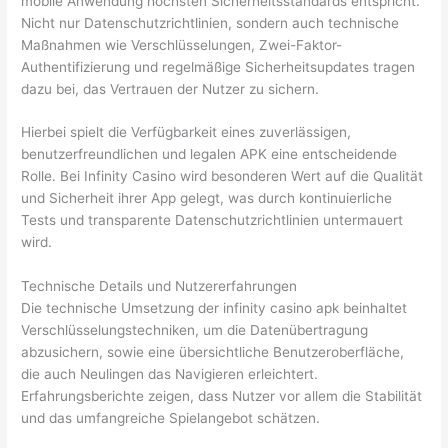
mobile Anwendung höchsten Sicherheitsstandards entspricht.
Nicht nur Datenschutzrichtlinien, sondern auch technische
Maßnahmen wie Verschlüsselungen, Zwei-Faktor-
Authentifizierung und regelmäßige Sicherheitsupdates tragen
dazu bei, das Vertrauen der Nutzer zu sichern.
Hierbei spielt die Verfügbarkeit eines zuverlässigen,
benutzerfreundlichen und legalen APK eine entscheidende
Rolle. Bei Infinity Casino wird besonderen Wert auf die Qualität
und Sicherheit ihrer App gelegt, was durch kontinuierliche
Tests und transparente Datenschutzrichtlinien untermauert
wird.
Technische Details und Nutzererfahrungen
Die technische Umsetzung der infinity casino apk beinhaltet
Verschlüsselungstechniken, um die Datenübertragung
abzusichern, sowie eine übersichtliche Benutzeroberfläche,
die auch Neulingen das Navigieren erleichtert.
Erfahrungsberichte zeigen, dass Nutzer vor allem die Stabilität
und das umfangreiche Spielangebot schätzen.