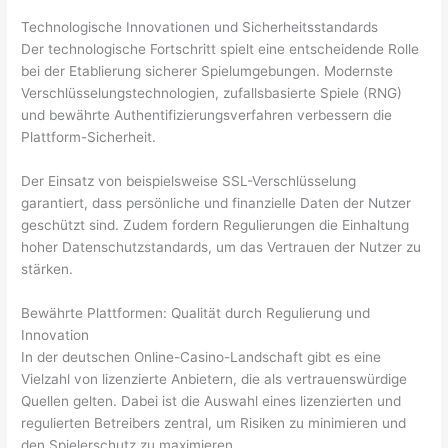
Technologische Innovationen und Sicherheitsstandards
Der technologische Fortschritt spielt eine entscheidende Rolle
bei der Etablierung sicherer Spielumgebungen. Modernste
Verschlüsselungstechnologien, zufallsbasierte Spiele (RNG)
und bewährte Authentifizierungsverfahren verbessern die
Plattform-Sicherheit.
Der Einsatz von beispielsweise SSL-Verschlüsselung
garantiert, dass persönliche und finanzielle Daten der Nutzer
geschützt sind. Zudem fordern Regulierungen die Einhaltung
hoher Datenschutzstandards, um das Vertrauen der Nutzer zu
stärken.
Bewährte Plattformen: Qualität durch Regulierung und
Innovation
In der deutschen Online-Casino-Landschaft gibt es eine
Vielzahl von lizenzierte Anbietern, die als vertrauenswürdige
Quellen gelten. Dabei ist die Auswahl eines lizenzierten und
regulierten Betreibers zentral, um Risiken zu minimieren und
den Spielerschutz zu maximieren.