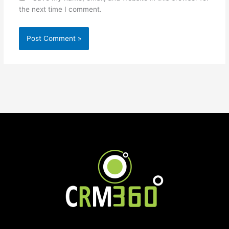
the next time I comment.