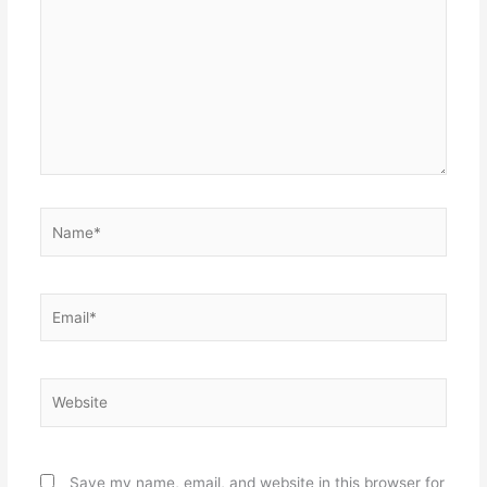
Name*
Email*
Website
Save my name, email, and website in this browser for