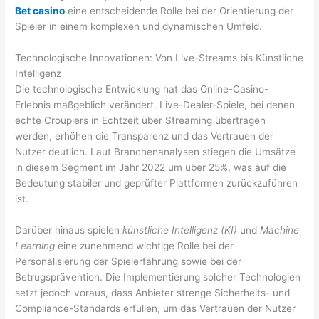
Bet casino
eine entscheidende Rolle bei der Orientierung der
Spieler in einem komplexen und dynamischen Umfeld.
Technologische Innovationen: Von Live-Streams bis Künstliche
Intelligenz
Die technologische Entwicklung hat das Online-Casino-
Erlebnis maßgeblich verändert. Live-Dealer-Spiele, bei denen
echte Croupiers in Echtzeit über Streaming übertragen
werden, erhöhen die Transparenz und das Vertrauen der
Nutzer deutlich. Laut Branchenanalysen stiegen die Umsätze
in diesem Segment im Jahr 2022 um über
25%
, was auf die
Bedeutung stabiler und geprüfter Plattformen zurückzuführen
ist.
Darüber hinaus spielen
künstliche Intelligenz (KI)
und
Machine
Learning
eine zunehmend wichtige Rolle bei der
Personalisierung der Spielerfahrung sowie bei der
Betrugsprävention. Die Implementierung solcher Technologien
setzt jedoch voraus, dass Anbieter strenge Sicherheits- und
Compliance-Standards erfüllen, um das Vertrauen der Nutzer