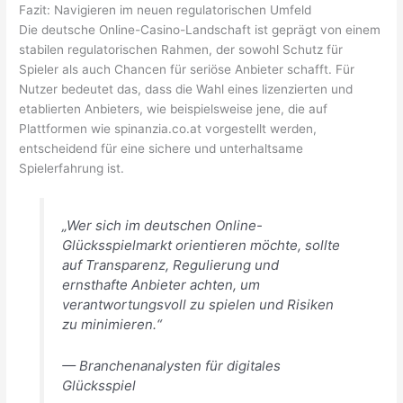
Fazit: Navigieren im neuen regulatorischen Umfeld
Die deutsche Online-Casino-Landschaft ist geprägt von einem
stabilen regulatorischen Rahmen, der sowohl Schutz für
Spieler als auch Chancen für seriöse Anbieter schafft. Für
Nutzer bedeutet das, dass die Wahl eines lizenzierten und
etablierten Anbieters, wie beispielsweise jene, die auf
Plattformen wie spinanzia.co.at vorgestellt werden,
entscheidend für eine sichere und unterhaltsame
Spielerfahrung ist.
„Wer sich im deutschen Online-
Glücksspielmarkt orientieren möchte, sollte
auf Transparenz, Regulierung und
ernsthafte Anbieter achten, um
verantwortungsvoll zu spielen und Risiken
zu minimieren.“
— Branchenanalysten für digitales
Glücksspiel