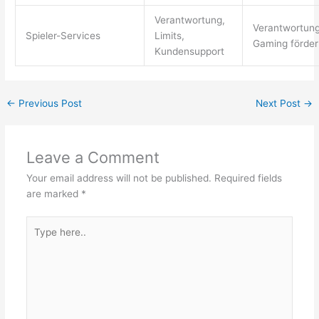
Verantwortung,
Verantwortung
Spieler-Services
Limits,
Gaming förder
Kundensupport
←
Previous Post
Next Post
→
Leave a Comment
Your email address will not be published.
Required fields
are marked
*
Type
here..