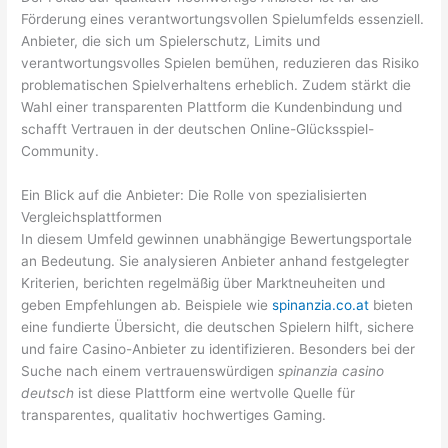
Förderung eines verantwortungsvollen Spielumfelds essenziell.
Anbieter, die sich um Spielerschutz, Limits und
verantwortungsvolles Spielen bemühen, reduzieren das Risiko
problematischen Spielverhaltens erheblich. Zudem stärkt die
Wahl einer transparenten Plattform die Kundenbindung und
schafft Vertrauen in der deutschen Online-Glücksspiel-
Community.
Ein Blick auf die Anbieter: Die Rolle von spezialisierten
Vergleichsplattformen
In diesem Umfeld gewinnen unabhängige Bewertungsportale
an Bedeutung. Sie analysieren Anbieter anhand festgelegter
Kriterien, berichten regelmäßig über Marktneuheiten und
geben Empfehlungen ab. Beispiele wie
spinanzia.co.at
bieten
eine fundierte Übersicht, die deutschen Spielern hilft, sichere
und faire Casino-Anbieter zu identifizieren. Besonders bei der
Suche nach einem vertrauenswürdigen
spinanzia casino
deutsch
ist diese Plattform eine wertvolle Quelle für
transparentes, qualitativ hochwertiges Gaming.