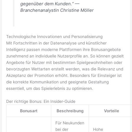
gegenüber dem Kunden.“ —
Branchenanalystin Christine Möller
Technologische Innovationen und Personalisierung
Mit Fortschritten in der Datenanalyse und künstlicher
Intelligenz passen moderne Plattformen ihre Bonusangebote
zunehmend an individuelle Nutzerprofile an. So können gezielt
Angebote für Nutzer mit bestimmten Spielgewohnheiten oder
bevorzugten Wettarten erstellt werden, was die Relevanz und
Akzeptanz der Promotion erhöht. Besonders für Einsteiger ist
die korrekte Kommunikation und geeignete Gestaltung
essentiell, um das Spielerlebnis zu optimieren.
Der richtige Bonus: Ein Insider-Guide
Bonusart
Beschreibung
Vorteile
Für Neukunden
bei der
Hohe