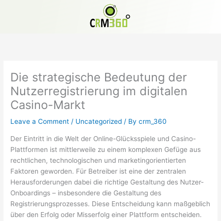
Skip
to
content
Die strategische Bedeutung der
Nutzerregistrierung im digitalen
Casino-Markt
Leave a Comment
/
Uncategorized
/ By
crm_360
Der Eintritt in die Welt der Online-Glücksspiele und Casino-
Plattformen ist mittlerweile zu einem komplexen Gefüge aus
rechtlichen, technologischen und marketingorientierten
Faktoren geworden. Für Betreiber ist eine der zentralen
Herausforderungen dabei die richtige Gestaltung des Nutzer-
Onboardings – insbesondere die Gestaltung des
Registrierungsprozesses. Diese Entscheidung kann maßgeblich
über den Erfolg oder Misserfolg einer Plattform entscheiden.