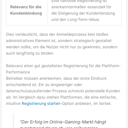
Eine nahtlose Registrierung ist
Relevanz für die
anerkanntermaßen essenziell für
Kundenbindung
die Steigerung der Kundenbindung
und den Long-Term-Value.
Dies verdeutlicht, dass der Anmeldeprozess kein bloßes
administratives Element ist, sondern strategisch gestaltet
werden sollte, um die Nutzer nicht nur zu gewinnen, sondern
auch langfristig zu binden.
Relevanz einer gut gestalteten Registrierung für die Plattform-
Performance
Betreiber müssen anerkennen, dass der erste Eindruck
entscheidend ist. Ein zu langwieriger oder
datenschutzausufernder Prozess schreckt potenzielle Kunden
ab. Im Vergleich dazu stehen Plattformen, die eine einfache,
intuitive
Registrierung starten
-Option anbieten, im Vorteil.
“Der Erfolg im Online-Gaming-Markt hängt