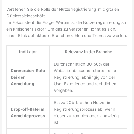
Verstehen Sie die Rolle der Nutzerregistrierung im digitalen
Glücksspielgeschäft
Im Fokus steht die Frage: Warum ist die Nutzerregistrierung so
ein kritischer Faktor? Um das zu verstehen, lohnt es sich,
einen Blick auf aktuelle Branchenzahlen und Trends zu werfen.
Indikator
Relevanz in der Branche
Durchschnittlich
30-50%
der
Conversion-Rate
Webseitenbesucher starten eine
bei der
Registrierung, abhängig von der
Anmeldung
User Experience und rechtlichen
Vorgaben.
Bis zu
70%
brechen Nutzer im
Drop-off-Rate im
Registrierungsprozess ab, wenn
Anmeldeprozess
dieser zu komplex oder langwierig
ist.