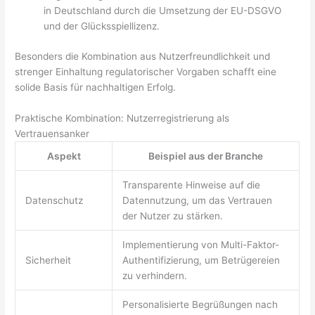
in Deutschland durch die Umsetzung der EU-DSGVO
und der Glücksspiellizenz.
Besonders die Kombination aus Nutzerfreundlichkeit und
strenger Einhaltung regulatorischer Vorgaben schafft eine
solide Basis für nachhaltigen Erfolg.
Praktische Kombination: Nutzerregistrierung als
Vertrauensanker
Aspekt
Beispiel aus der Branche
Transparente Hinweise auf die
Datenschutz
Datennutzung, um das Vertrauen
der Nutzer zu stärken.
Implementierung von Multi-Faktor-
Sicherheit
Authentifizierung, um Betrügereien
zu verhindern.
Personalisierte Begrüßungen nach