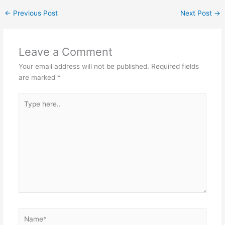
←
Previous Post
Next Post
→
Leave a Comment
Your email address will not be published.
Required fields
are marked
*
Type
here..
Name*