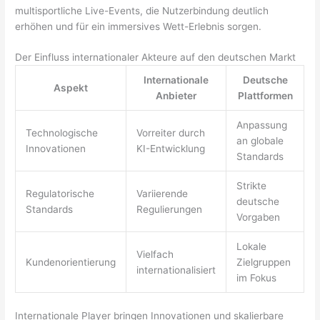
multisportliche Live-Events, die Nutzerbindung deutlich
erhöhen und für ein immersives Wett-Erlebnis sorgen.
Der Einfluss internationaler Akteure auf den deutschen Markt
Internationale
Deutsche
Aspekt
Anbieter
Plattformen
Anpassung
Technologische
Vorreiter durch
an globale
Innovationen
KI-Entwicklung
Standards
Strikte
Regulatorische
Variierende
deutsche
Standards
Regulierungen
Vorgaben
Lokale
Vielfach
Kundenorientierung
Zielgruppen
internationalisiert
im Fokus
Internationale Player bringen Innovationen und skalierbare