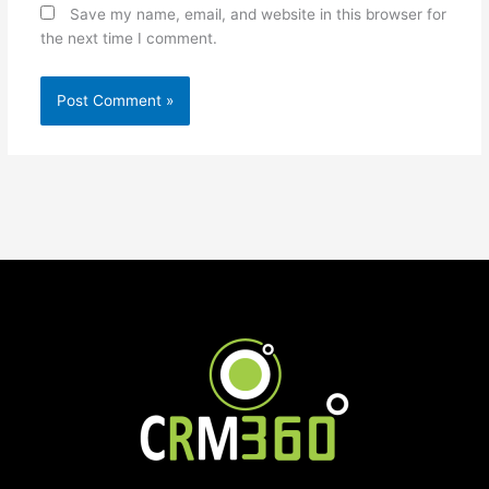
Save my name, email, and website in this browser for
the next time I comment.