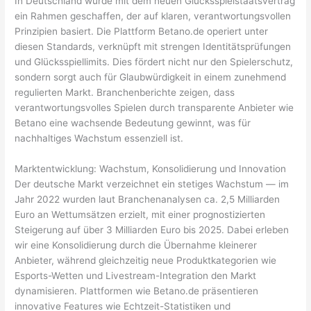
In Deutschland wurde mit dem neuen Glücksspielstaatsvertrag
ein Rahmen geschaffen, der auf klaren, verantwortungsvollen
Prinzipien basiert. Die Plattform Betano.de operiert unter
diesen Standards, verknüpft mit strengen Identitätsprüfungen
und Glücksspiellimits. Dies fördert nicht nur den Spielerschutz,
sondern sorgt auch für Glaubwürdigkeit in einem zunehmend
regulierten Markt. Branchenberichte zeigen, dass
verantwortungsvolles Spielen durch transparente Anbieter wie
Betano eine wachsende Bedeutung gewinnt, was für
nachhaltiges Wachstum essenziell ist.
Marktentwicklung: Wachstum, Konsolidierung und Innovation
Der deutsche Markt verzeichnet ein stetiges Wachstum — im
Jahr 2022 wurden laut Branchenanalysen ca. 2,5 Milliarden
Euro an Wettumsätzen erzielt, mit einer prognostizierten
Steigerung auf über 3 Milliarden Euro bis 2025. Dabei erleben
wir eine Konsolidierung durch die Übernahme kleinerer
Anbieter, während gleichzeitig neue Produktkategorien wie
Esports-Wetten und Livestream-Integration den Markt
dynamisieren. Plattformen wie Betano.de präsentieren
innovative Features wie Echtzeit-Statistiken und