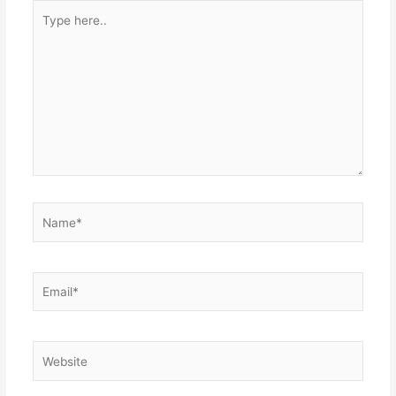
Type
here..
Name*
Email*
Website