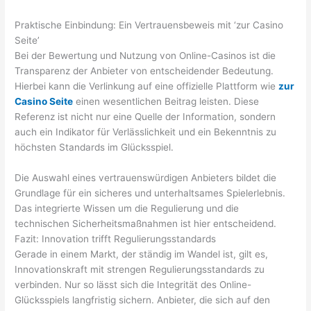
Praktische Einbindung: Ein Vertrauensbeweis mit ‘zur Casino
Seite’
Bei der Bewertung und Nutzung von Online-Casinos ist die
Transparenz der Anbieter von entscheidender Bedeutung.
Hierbei kann die Verlinkung auf eine offizielle Plattform wie
zur
Casino Seite
einen wesentlichen Beitrag leisten. Diese
Referenz ist nicht nur eine Quelle der Information, sondern
auch ein Indikator für Verlässlichkeit und ein Bekenntnis zu
höchsten Standards im Glücksspiel.
Die Auswahl eines vertrauenswürdigen Anbieters bildet die
Grundlage für ein sicheres und unterhaltsames Spielerlebnis.
Das integrierte Wissen um die Regulierung und die
technischen Sicherheitsmaßnahmen ist hier entscheidend.
Fazit: Innovation trifft Regulierungsstandards
Gerade in einem Markt, der ständig im Wandel ist, gilt es,
Innovationskraft mit strengen Regulierungsstandards zu
verbinden. Nur so lässt sich die Integrität des Online-
Glücksspiels langfristig sichern. Anbieter, die sich auf den