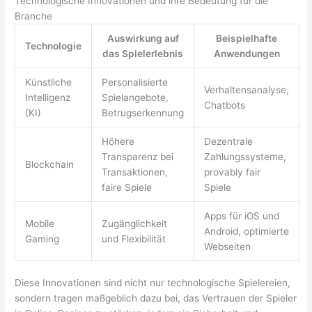
Technologische Innovationen und ihre Bedeutung für die
Branche
Auswirkung auf
Beispielhafte
Technologie
das Spielerlebnis
Anwendungen
Künstliche
Personalisierte
Verhaltensanalyse,
Intelligenz
Spielangebote,
Chatbots
(KI)
Betrugserkennung
Höhere
Dezentrale
Transparenz bei
Zahlungssysteme,
Blockchain
Transaktionen,
provably fair
faire Spiele
Spiele
Apps für iOS und
Mobile
Zugänglichkeit
Android, optimierte
Gaming
und Flexibilität
Webseiten
Diese Innovationen sind nicht nur technologische Spielereien,
sondern tragen maßgeblich dazu bei, das Vertrauen der Spieler