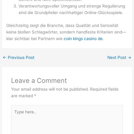
Verantwortungsvoller Umgang und strenge Regulierung
sind die Grundpfeiler nachhaltiger Online-Glücksspiele.
Gleichzeitig zeigt die Branche, dass Qualität und Seriosität
keine bloßen Schlagwörter, sondern handfeste Kriterien sind—
klar sichtbar bei Partnern wie
coin kings casino de
.
←
Previous Post
Next Post
→
Leave a Comment
Your email address will not be published.
Required fields
are marked
*
Type
here..