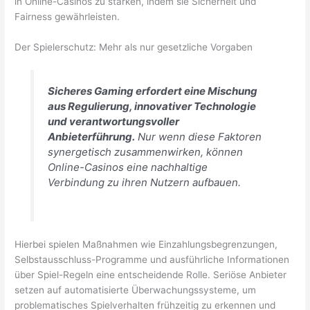
in Online-Casinos zu stärken, indem sie Sicherheit und
Fairness gewährleisten.
Der Spielerschutz: Mehr als nur gesetzliche Vorgaben
Sicheres Gaming erfordert eine Mischung
aus Regulierung, innovativer Technologie
und verantwortungsvoller
Anbieterführung.
Nur wenn diese Faktoren
synergetisch zusammenwirken, können
Online-Casinos eine nachhaltige
Verbindung zu ihren Nutzern aufbauen.
Hierbei spielen Maßnahmen wie Einzahlungsbegrenzungen,
Selbstausschluss-Programme und ausführliche Informationen
über Spiel-Regeln eine entscheidende Rolle. Seriöse Anbieter
setzen auf automatisierte Überwachungssysteme, um
problematisches Spielverhalten frühzeitig zu erkennen und