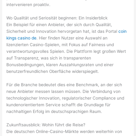
intervenieren proaktiv.
Wo Qualität und Seriosität beginnen: Ein Insiderblick
Ein Beispiel für einen Anbieter, der sich durch Qualität,
Sicherheit und Innovation hervorgetan hat, ist das Portal
coin
kings casino de
. Hier finden Nutzer eine Auswahl an
lizenzierten Casino-Spielen, mit Fokus auf Fairness und
verantwortungsvolles Spielen. Die Plattform legt großen Wert
auf Transparenz, was sich in transparenten
Bonusbedingungen, klaren Auszahlungsraten und einer
benutzerfreundlichen Oberfläche widerspiegelt.
Für die Branche bedeutet dies eine Benchmark, an der sich
neue Anbieter messen lassen müssen. Die Verbindung von
technologischer Innovation, regulatorischer Compliance und
kundenorientiertem Service schafft die Grundlage für
nachhaltigen Erfolg im deutschsprachigen Raum.
Zukunftsausblick: Wohin führt die Reise?
Die deutschen Online-Casino-Märkte werden weiterhin von