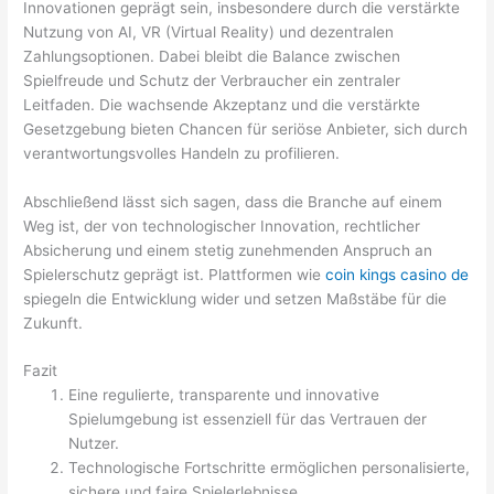
Innovationen geprägt sein, insbesondere durch die verstärkte
Nutzung von AI, VR (Virtual Reality) und dezentralen
Zahlungsoptionen. Dabei bleibt die Balance zwischen
Spielfreude und Schutz der Verbraucher ein zentraler
Leitfaden. Die wachsende Akzeptanz und die verstärkte
Gesetzgebung bieten Chancen für seriöse Anbieter, sich durch
verantwortungsvolles Handeln zu profilieren.
Abschließend lässt sich sagen, dass die Branche auf einem
Weg ist, der von technologischer Innovation, rechtlicher
Absicherung und einem stetig zunehmenden Anspruch an
Spielerschutz geprägt ist. Plattformen wie
coin kings casino de
spiegeln die Entwicklung wider und setzen Maßstäbe für die
Zukunft.
Fazit
Eine regulierte, transparente und innovative
Spielumgebung ist essenziell für das Vertrauen der
Nutzer.
Technologische Fortschritte ermöglichen personalisierte,
sichere und faire Spielerlebnisse.