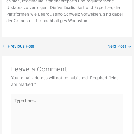
es sich, regelmäßig Branchenreports und regulatorische
Updates zu verfolgen. Die Verlässlichkeit und Expertise, die
Plattformen wie BearoCasino Schweiz vorweisen, sind dabei
der Grundstein für nachhaltiges Wachstum.
←
Previous Post
Next Post
→
Leave a Comment
Your email address will not be published.
Required fields
are marked
*
Type
here..