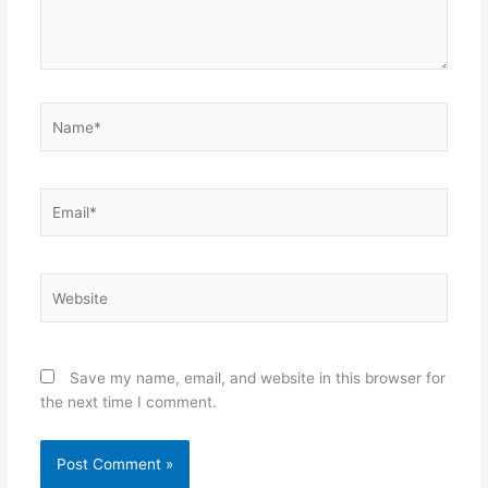
Name*
Email*
Website
Save my name, email, and website in this browser for
the next time I comment.