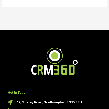
Get In Touch
12, Shirley Road, Southampton, SO15 3EU