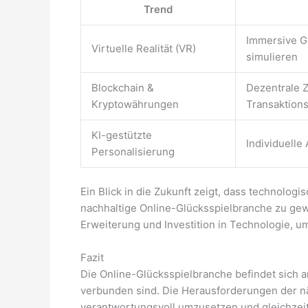
Trend
Immersive G
Virtuelle Realität (VR)
simulieren
Blockchain &
Dezentrale 
Kryptowährungen
Transaktion
KI-gestützte
Individuelle
Personalisierung
Ein Blick in die Zukunft zeigt, dass technol
nachhaltige Online-Glücksspielbranche zu gewä
Erweiterung und Investition in Technologie,
Fazit
Die Online-Glücksspielbranche befindet sich
verbunden sind. Die Herausforderungen der n
verantwortungsvoll umzusetzen und gleichzei