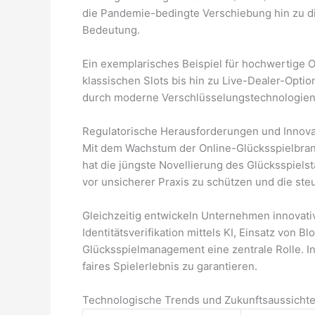
die Pandemie-bedingte Verschiebung hin zu di
Bedeutung.
Ein exemplarisches Beispiel für hochwertige 
klassischen Slots bis hin zu Live-Dealer-Optio
durch moderne Verschlüsselungstechnologien 
Regulatorische Herausforderungen und Innov
Mit dem Wachstum der Online-Glücksspielbran
hat die jüngste Novellierung des Glücksspielst
vor unsicherer Praxis zu schützen und die ste
Gleichzeitig entwickeln Unternehmen innovati
Identitätsverifikation mittels KI, Einsatz vo
Glücksspielmanagement eine zentrale Rolle. I
faires Spielerlebnis zu garantieren.
Technologische Trends und Zukunftsaussicht