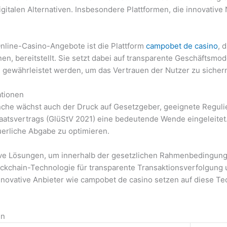
gitalen Alternativen. Insbesondere Plattformen, die innovativ
Online-Casino-Angebote ist die Plattform
campobet de casino
, 
nen, bereitstellt. Sie setzt dabei auf transparente Geschäftsmo
gewährleistet werden, um das Vertrauen der Nutzer zu sicher
ationen
che wächst auch der Druck auf Gesetzgeber, geeignete Reguli
aatsvertrags (GlüStV 2021) eine bedeutende Wende eingeleitet. Z
uerliche Abgabe zu optimieren.
ve Lösungen, um innerhalb der gesetzlichen Rahmenbedingunge
n Blockchain-Technologie für transparente Transaktionsverfolgu
nnovative Anbieter wie campobet de casino setzen auf diese Te
en