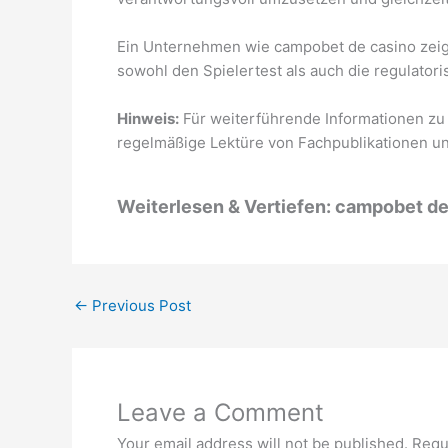
Ein Unternehmen wie campobet de casino zeigt
sowohl den Spielertest als auch die regulator
Hinweis:
Für weiterführende Informationen zu 
regelmäßige Lektüre von Fachpublikationen und
Weiterlesen & Vertiefen: campobet de
←
Previous Post
Leave a Comment
Your email address will not be published.
Requ