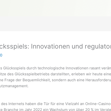
cksspiels: Innovationen und regulat
60
es Glücksspiels durch technologische Innovationen rasant verän
ze des Glücksspielbetriebs darstellten, erleben wir heute eine
 eine Frage der Bequemlichkeit, sondern auch eine Herausforde
hutzmanagement.
es Internets haben die Tür für eine Vielzahl an Online-Casino
ie Branche im Jahr 2022 ein Wachstum von über 20 % im Vergle