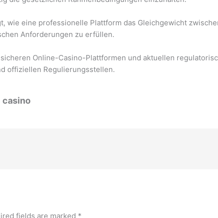
, wie eine professionelle Plattform das Gleichgewicht zwische
ischen Anforderungen zu erfüllen.
sicheren Online-Casino-Plattformen und aktuellen regulatorisc
 offiziellen Regulierungsstellen.
 casino
ired fields are marked
*