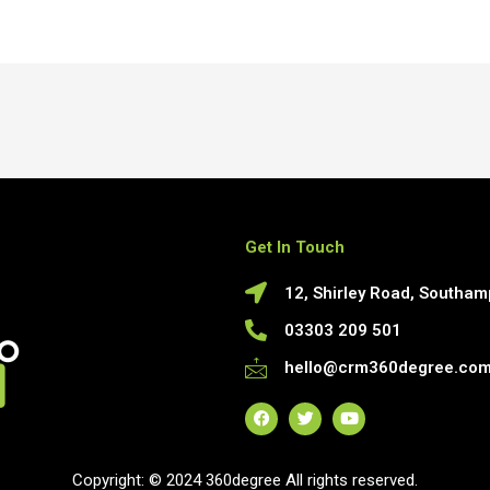
Get In Touch
12, Shirley Road, Southa
03303 209 501
hello@crm360degree.co
F
T
Y
a
w
o
c
i
u
e
t
t
b
t
u
Copyright: © 2024 360degree All rights reserved.