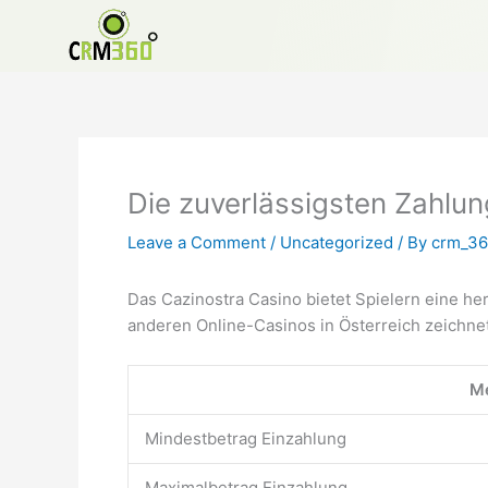
Skip
to
content
Die zuverlässigsten Zahlu
Leave a Comment
/
Uncategorized
/ By
crm_3
Das Cazinostra Casino bietet Spielern eine he
anderen Online-Casinos in Österreich zeichnet 
Me
Mindestbetrag Einzahlung
Maximalbetrag Einzahlung