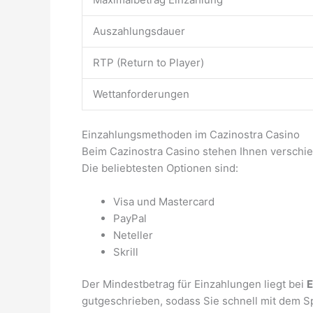
Auszahlungsdauer
RTP (Return to Player)
Wettanforderungen
Einzahlungsmethoden im Cazinostra Casino
Beim Cazinostra Casino stehen Ihnen verschi
Die beliebtesten Optionen sind:
Visa und Mastercard
PayPal
Neteller
Skrill
Der Mindestbetrag für Einzahlungen liegt bei
E
gutgeschrieben, sodass Sie schnell mit dem S