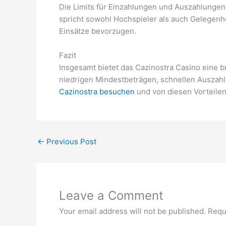
Die Limits für Einzahlungen und Auszahlungen 
spricht sowohl Hochspieler als auch Gelegenhei
Einsätze bevorzugen.
Fazit
Insgesamt bietet das Cazinostra Casino eine b
niedrigen Mindestbeträgen, schnellen Auszahlu
Cazinostra besuchen
und von diesen Vorteilen 
←
Previous Post
Leave a Comment
Your email address will not be published.
Requ