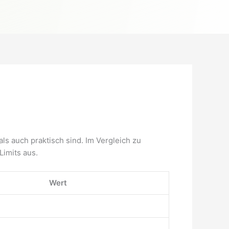
s auch praktisch sind. Im Vergleich zu
Limits aus.
Wert