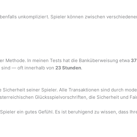
benfalls unkompliziert. Spieler können zwischen verschieden
ter Methode. In meinen Tests hat die Banküberweisung etwa
37
 sind — oft innerhalb von
23 Stunden
.
e Sicherheit seiner Spieler. Alle Transaktionen sind durch mo
sterreichischen Glücksspielvorschriften, die Sicherheit und Fa
 Spieler ein gutes Gefühl. Es ist beruhigend zu wissen, dass Ihr