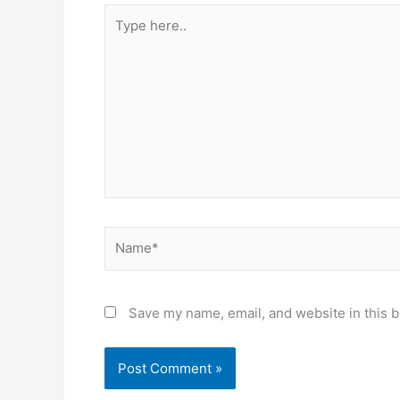
Type
here..
Name*
Save my name, email, and website in this b