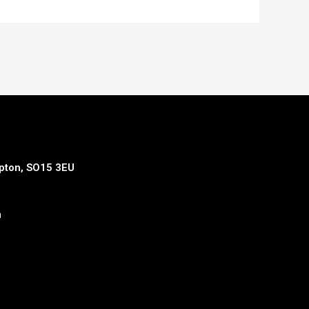
mpton, SO15 3EU
m