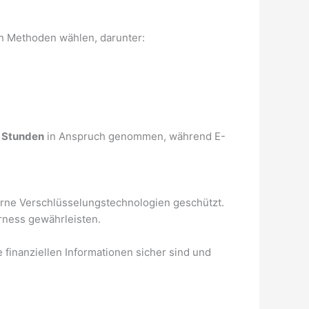
en Methoden wählen, darunter:
 Stunden
in Anspruch genommen, während E-
derne Verschlüsselungstechnologien geschützt.
irness gewährleisten.
e finanziellen Informationen sicher sind und