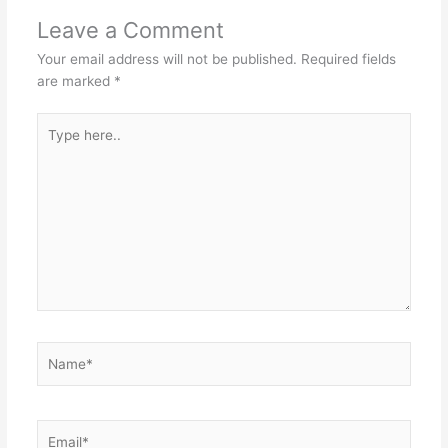
Leave a Comment
Your email address will not be published.
Required fields
are marked
*
Type
here..
Name*
Email*