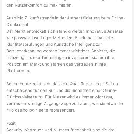
den Nutzerkomfort zu maximieren.
Ausblick: Zukunftstrends in der Authentifizierung beim Online-
Glücksspiel
Der Markt entwickelt sich ständig weiter. Innovative Ansätze
wie passwortlose Login-Methoden, Blockchain-basierte
Identitätsprüfungen und Künstliche Intelligenz zur
Betrugserkennung werden immer wichtiger. Anbieter, die
frühzeitig in diese Technologien investieren, sichern ihre
Position am Markt und stärken das Vertrauen in ihre
Plattformen.
Schon heute zeigt sich, dass die Qualität der Login-Seiten
entscheidend für den Ruf und die Sicherheit einer Online-
Glücksspielseite ist. Für Nutzer wird es immer wichtiger,
vertrauenswürdige Zugangswege zu haben, wie sie etwa die
hillo casino login seite repräsentiert.
Fazit
Security, Vertrauen und Nutzerzufriedenheit sind die drei