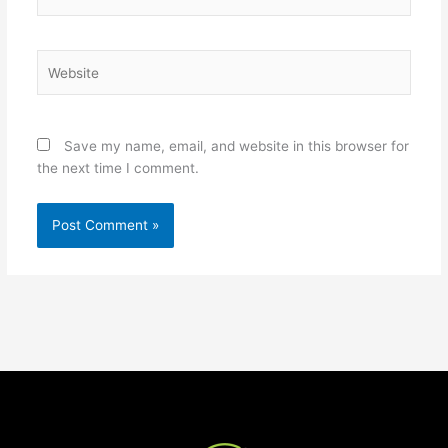
Website
Save my name, email, and website in this browser for
the next time I comment.