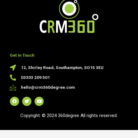
Get In Touch
12, Shirley Road, Southampton, SO15 3EU
03303 209 501
hello@crm360degree.com
F
T
Y
a
w
o
c
i
u
e
t
t
Copyright: © 2024 360degree All rights reserved.
b
t
u
o
e
b
o
r
e
k