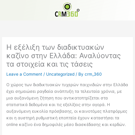
Skip
to
content
Η εξέλιξη των διαδικτυακών
καζίνο στην Ελλάδα: Αναλύοντας
τα στοιχεία και τις τάσεις
Leave a Comment
/
Uncategorized
/ By
crm_360
Ο χώρος των διαδικτυακών τυχερών παιχνιδιών στην Ελλάδα
έχει σημειώσει ραγδαία ανάπτυξη τα τελευταία χρόνια, με
μια αυξανόμενη ζήτηση που αντικατοπτρίζεται στα
στατιστικά δεδομένα και τις εξελίξεις στην αγορά. Η
αυξανόμενη ευκολία πρόσβασης, οι καινοτόμες πλατφόρμες
και η αυστηρή ρυθμιστική εποπτεία έχουν καταστήσει τα
online καζίνο ένα δημοφιλές μέσο διασκέδασης και κερδών.