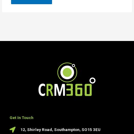
Get In Touch
12, Shirley Road, Southampton, SO15 3EU