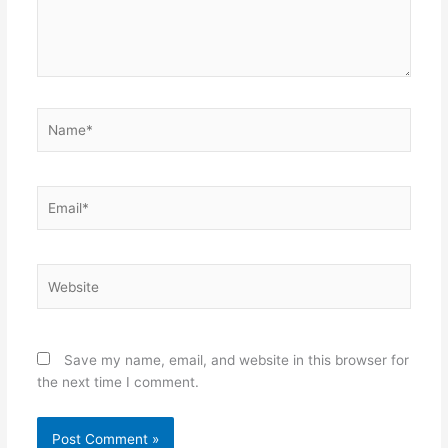
Name*
Email*
Website
Save my name, email, and website in this browser for
the next time I comment.