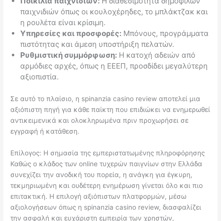
Ποικιλία παιχνιδιών:
Η διαθεσιμότητα δημοφιλών
παιχνιδιών όπως οι κουλοχέρηδες, το μπλάκτζακ και
η ρουλέτα είναι κρίσιμη.
Υπηρεσίες και προσφορές:
Μπόνους, προγράμματα
πιστότητας και άμεση υποστήριξη πελατών.
Ρυθμιστική συμμόρφωση:
Η κατοχή αδειών από
αρμόδιες αρχές, όπως η ΕΕΕΠ, προσδίδει μεγαλύτερη
αξιοπιστία.
Σε αυτό το πλαίσιο, η spinanzia casino review αποτελεί μια
αξιόπιστη πηγή για κάθε παίκτη που επιδιώκει να ενημερωθεί
αντικειμενικά και ολοκληρωμένα πριν προχωρήσει σε
εγγραφή ή κατάθεση.
Επίλογος: Η σημασία της εμπεριστατωμένης πληροφόρησης
Καθώς ο κλάδος των online τυχερών παιγνίων στην Ελλάδα
συνεχίζει την ανοδική του πορεία, η ανάγκη για έγκυρη,
τεκμηριωμένη και ουδέτερη ενημέρωση γίνεται όλο και πιο
επιτακτική. Η επιλογή αξιόπιστων πλατφορμών, μέσω
αξιολογήσεων όπως η spinanzia casino review, διασφαλίζει
την ασφαλή και ευχάριστη εμπειρία των χρηστών,