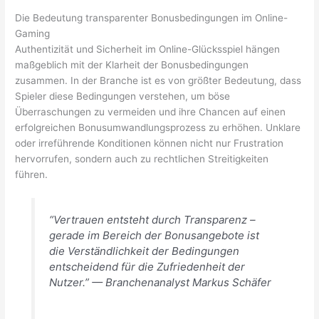
Die Bedeutung transparenter Bonusbedingungen im Online-
Gaming
Authentizität und Sicherheit im Online-Glücksspiel hängen
maßgeblich mit der Klarheit der Bonusbedingungen
zusammen. In der Branche ist es von größter Bedeutung, dass
Spieler diese Bedingungen verstehen, um böse
Überraschungen zu vermeiden und ihre Chancen auf einen
erfolgreichen Bonusumwandlungsprozess zu erhöhen. Unklare
oder irreführende Konditionen können nicht nur Frustration
hervorrufen, sondern auch zu rechtlichen Streitigkeiten
führen.
“Vertrauen entsteht durch Transparenz –
gerade im Bereich der Bonusangebote ist
die Verständlichkeit der Bedingungen
entscheidend für die Zufriedenheit der
Nutzer.” — Branchenanalyst Markus Schäfer