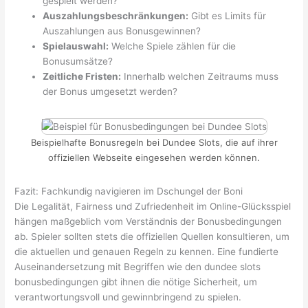
gespielt werden?
Auszahlungsbeschränkungen:
Gibt es Limits für
Auszahlungen aus Bonusgewinnen?
Spielauswahl:
Welche Spiele zählen für die
Bonusumsätze?
Zeitliche Fristen:
Innerhalb welchen Zeitraums muss
der Bonus umgesetzt werden?
Beispielhafte Bonusregeln bei Dundee Slots, die auf ihrer
offiziellen Webseite eingesehen werden können.
Fazit: Fachkundig navigieren im Dschungel der Boni
Die Legalität, Fairness und Zufriedenheit im Online-Glücksspiel
hängen maßgeblich vom Verständnis der Bonusbedingungen
ab. Spieler sollten stets die offiziellen Quellen konsultieren, um
die aktuellen und genauen Regeln zu kennen. Eine fundierte
Auseinandersetzung mit Begriffen wie den dundee slots
bonusbedingungen gibt ihnen die nötige Sicherheit, um
verantwortungsvoll und gewinnbringend zu spielen.