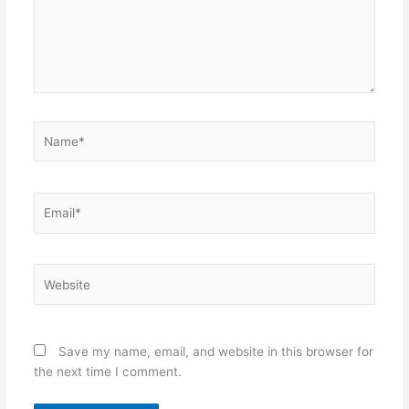
Name*
Email*
Website
Save my name, email, and website in this browser for
the next time I comment.