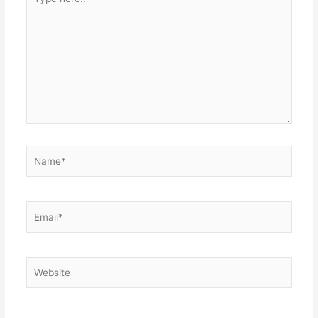
here..
Name*
Email*
Website