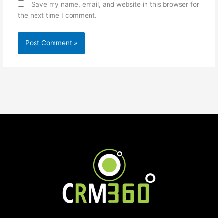
Save my name, email, and website in this browser for
the next time I comment.