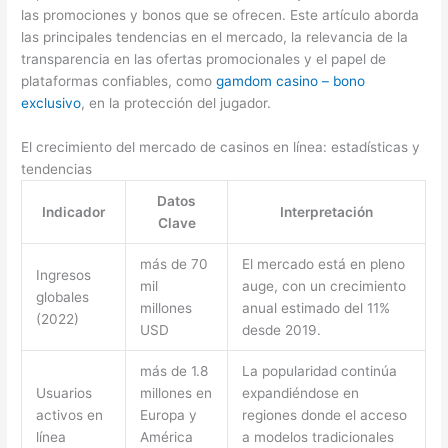
las promociones y bonos que se ofrecen. Este artículo aborda
las principales tendencias en el mercado, la relevancia de la
transparencia en las ofertas promocionales y el papel de
plataformas confiables, como
gamdom casino – bono
exclusivo
, en la protección del jugador.
El crecimiento del mercado de casinos en línea: estadísticas y
tendencias
Datos
Indicador
Interpretación
Clave
más de 70
El mercado está en pleno
Ingresos
mil
auge, con un crecimiento
globales
millones
anual estimado del 11%
(2022)
USD
desde 2019.
más de 1.8
La popularidad continúa
Usuarios
millones en
expandiéndose en
activos en
Europa y
regiones donde el acceso
línea
América
a modelos tradicionales