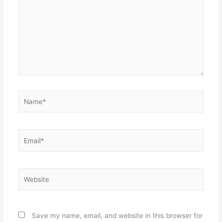
Name*
Email*
Website
Save my name, email, and website in this browser for