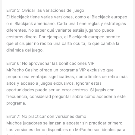
Error 5: Olvidar las variaciones del juego
El blackjack tiene varias versiones, como el Blackjack europeo
o el Blackjack americano. Cada una tiene reglas y estrategias
diferentes. No saber qué variante estáis jugando puede
costaros dinero. Por ejemplo, el Blackjack europeo permite
que el crupier no reciba una carta oculta, lo que cambia la
dinámica del juego.
Error 6: No aprovechar las bonificaciones VIP
MrPacho Casino ofrece un programa VIP exclusivo que
proporciona ventajas significativas, como límites de retiro más
altos y acceso a juegos exclusivos. Ignorar estas
oportunidades puede ser un error costoso. Si jugáis con
frecuencia, considerad preguntar sobre cómo acceder a este
programa.
Error 7: No practicar con versiones demo
Muchos jugadores se lanzan a apostar sin practicar primero.
Las versiones demo disponibles en MrPacho son ideales para