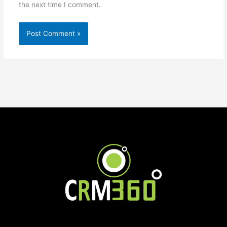
the next time I comment.