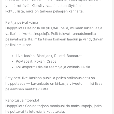
ymmärrettäviä. Kierrätysvaatimusten täyttäminen on
kohtuullista, mikä on tärkeää pelaajien kannalta.
Pelit ja pelivalikoima
HappySlots Casinolla on yli 1,840 peliä, mukaan lukien laaja
valikoima live-kasinopelejä. Pelit tulevat tunnetuimmilta
pelinvalmistajilta, mikä takaa korkean laadun ja viihdyttävän
pelikokemuksen.
Live-kasino: Blackjack, Ruletti, Baccarat
Pöytäpelit: Pokeri, Craps
Kolikkopelit: Erilaisia teemoja ja ominaisuuksia
Erityisesti live-kasinon puolella pelien striimauslaatu on
huipputasoa — kuvanlaatu on kirkas ja viiveetön, mikä lisää
pelaamisen nautittavuutta.
Rahoitusvaihtoehdot
HappySlots Casino tarjoaa monipuolisia maksutapoja, jotka
helpottavat talletuksia ja kotiutuksia.