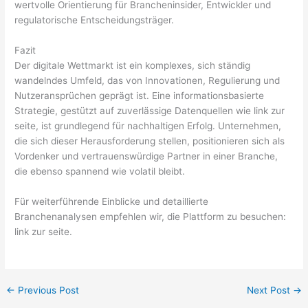
wertvolle Orientierung für Brancheninsider, Entwickler und
regulatorische Entscheidungsträger.
Fazit
Der digitale Wettmarkt ist ein komplexes, sich ständig
wandelndes Umfeld, das von Innovationen, Regulierung und
Nutzeransprüchen geprägt ist. Eine informationsbasierte
Strategie, gestützt auf zuverlässige Datenquellen wie link zur
seite, ist grundlegend für nachhaltigen Erfolg. Unternehmen,
die sich dieser Herausforderung stellen, positionieren sich als
Vordenker und vertrauenswürdige Partner in einer Branche,
die ebenso spannend wie volatil bleibt.
Für weiterführende Einblicke und detaillierte
Branchenanalysen empfehlen wir, die Plattform zu besuchen:
link zur seite.
←
Previous Post
Next Post
→