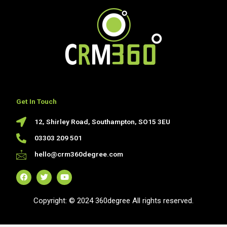
Get In Touch
12, Shirley Road, Southampton, SO15 3EU
03303 209 501
hello@crm360degree.com
F
T
Y
a
w
o
c
i
u
e
t
t
Copyright: © 2024 360degree All rights reserved.
b
t
u
o
e
b
o
r
e
k