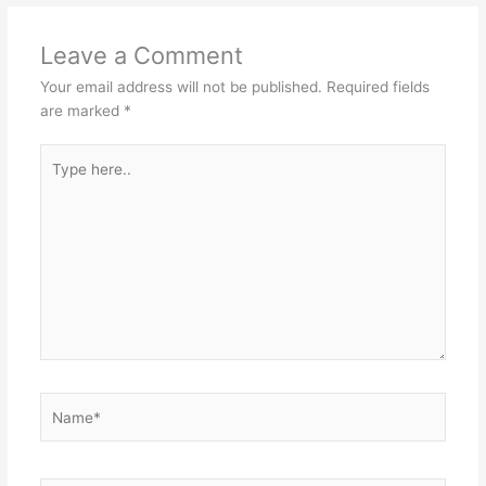
Leave a Comment
Your email address will not be published.
Required fields
are marked
*
Type
here..
Name*