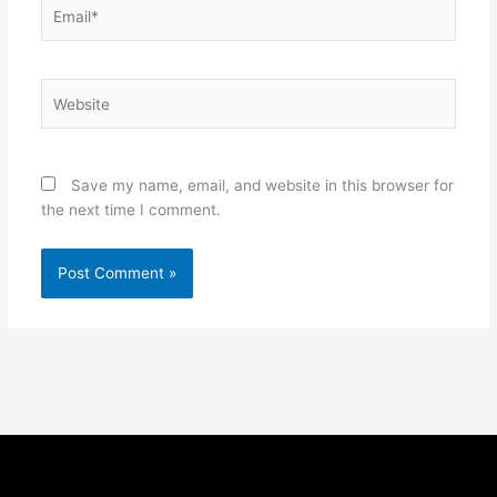
Email*
Website
Save my name, email, and website in this browser for
the next time I comment.