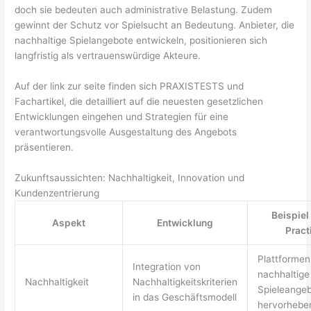
doch sie bedeuten auch administrative Belastung. Zudem
gewinnt der Schutz vor Spielsucht an Bedeutung. Anbieter, die
nachhaltige Spielangebote entwickeln, positionieren sich
langfristig als vertrauenswürdige Akteure.
Auf der link zur seite finden sich PRAXISTESTS und
Fachartikel, die detailliert auf die neuesten gesetzlichen
Entwicklungen eingehen und Strategien für eine
verantwortungsvolle Ausgestaltung des Angebots
präsentieren.
Zukunftsaussichten: Nachhaltigkeit, Innovation und
Kundenzentrierung
Beispiel
Aspekt
Entwicklung
Pract
Plattformen,
Integration von
nachhaltige
Nachhaltigkeit
Nachhaltigkeitskriterien
Spieleange
in das Geschäftsmodell
hervorhebe