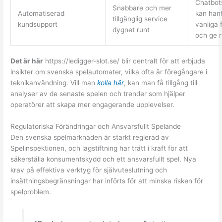
Chatbot
Snabbare och mer
Automatiserad
kan han
tillgänglig service
kundsupport
vanliga 
dygnet runt
och ge ri
Det är här
https://ledigger-slot.se/ blir centralt för att erbjuda
insikter om svenska spelautomater, vilka ofta är föregångare i
teknikanvändning. Vill man
kolla här
, kan man få tillgång till
analyser av de senaste spelen och trender som hjälper
operatörer att skapa mer engagerande upplevelser.
Regulatoriska Förändringar och Ansvarsfullt Spelande
Den svenska spelmarknaden är starkt reglerad av
Spelinspektionen, och lagstiftning har trätt i kraft för att
säkerställa konsumentskydd och ett ansvarsfullt spel. Nya
krav på effektiva verktyg för självuteslutning och
insättningsbegränsningar har införts för att minska risken för
spelproblem.