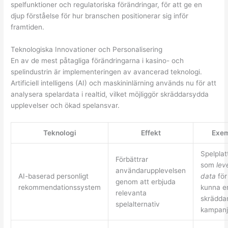
spelfunktioner och regulatoriska förändringar, för att ge en
djup förståelse för hur branschen positionerar sig inför
framtiden.
Teknologiska Innovationer och Personalisering
En av de mest påtagliga förändringarna i kasino- och
spelindustrin är implementeringen av avancerad teknologi.
Artificiell intelligens (AI) och maskininlärning används nu för att
analysera spelardata i realtid, vilket möjliggör skräddarsydda
upplevelser och ökad spelansvar.
Teknologi
Effekt
Exe
Spelplat
Förbättrar
som
lev
användarupplevelsen
AI-baserad personligt
data
för
genom att erbjuda
rekommendationssystem
kunna e
relevanta
skrädda
spelalternativ
kampanj