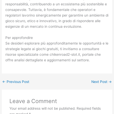
responsabilità, contribuendo a un ecosistema più sostenibile e
consapevole. Tuttavia, è fondamentale che operatori e
regolatori lavorino sinergicamente per garantire un ambiente di
gioco sicuro, etico e innovativo, in grado di rispondere alle
esigenze di un mercato in continua evoluzione.
Per approfondire
Se desideri esplorare più approfonditamente le opportunità e le
strategie legate ai giochi gratuiti, ti invitiamo a consultare
risorse specializzate come chikenroad2-slot.it, portale che
offre analisi dettagliate e aggiornamenti sul settore.
←
Previous Post
Next Post
→
Leave a Comment
Your email address will not be published.
Required fields