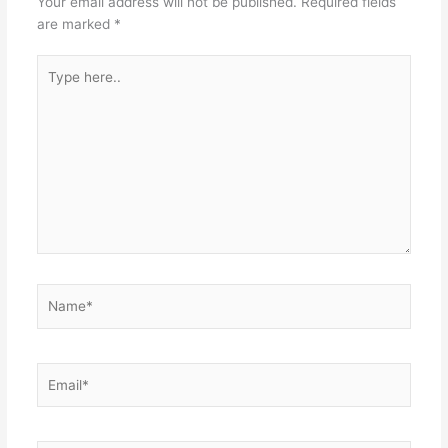
Your email address will not be published.
Required fields
are marked
*
Type
here..
Name*
Email*