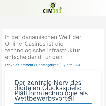
Skip
to
content
In der dynamischen Welt der
Online-Casinos ist die
technologische Infrastruktur
entscheidend für den
Leave a Comment
/
Uncategorized
/ By
crm_360
Der zentrale Nerv des
digitalen Glücksspiels:
Plattformtechnologie als
Wettbewerbsvorteil