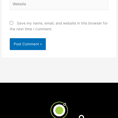
Website
Save my name, email, and website in this browser for
the next time I comment.