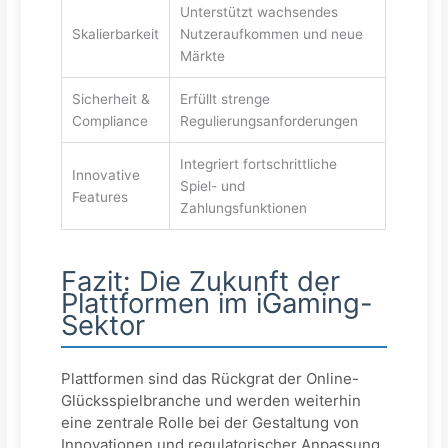
Unterstützt wachsendes
Skalierbarkeit
Nutzeraufkommen und neue
Märkte
Sicherheit &
Erfüllt strenge
Compliance
Regulierungsanforderungen
Integriert fortschrittliche
Innovative
Spiel- und
Features
Zahlungsfunktionen
Fazit: Die Zukunft der
Plattformen im iGaming-
Sektor
Plattformen sind das Rückgrat der Online-
Glücksspielbranche und werden weiterhin
eine zentrale Rolle bei der Gestaltung von
Innovationen und regulatorischer Anpassung