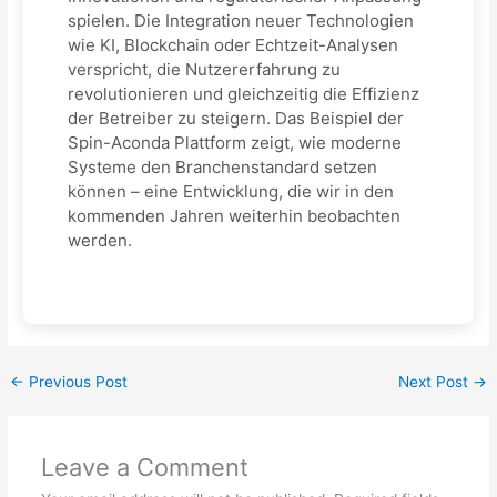
spielen. Die Integration neuer Technologien
wie KI, Blockchain oder Echtzeit-Analysen
verspricht, die Nutzererfahrung zu
revolutionieren und gleichzeitig die Effizienz
der Betreiber zu steigern. Das Beispiel der
Spin-Aconda Plattform zeigt, wie moderne
Systeme den Branchenstandard setzen
können – eine Entwicklung, die wir in den
kommenden Jahren weiterhin beobachten
werden.
←
Previous Post
Next Post
→
Leave a Comment