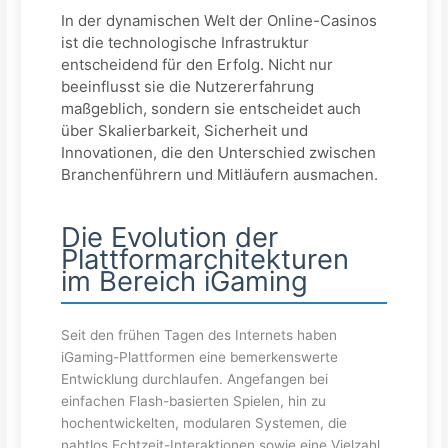
In der dynamischen Welt der Online-Casinos
ist die technologische Infrastruktur
entscheidend für den Erfolg. Nicht nur
beeinflusst sie die Nutzererfahrung
maßgeblich, sondern sie entscheidet auch
über Skalierbarkeit, Sicherheit und
Innovationen, die den Unterschied zwischen
Branchenführern und Mitläufern ausmachen.
Die Evolution der
Plattformarchitekturen
im Bereich iGaming
Seit den frühen Tagen des Internets haben
iGaming-Plattformen eine bemerkenswerte
Entwicklung durchlaufen. Angefangen bei
einfachen Flash-basierten Spielen, hin zu
hochentwickelten, modularen Systemen, die
nahtlos Echtzeit-Interaktionen sowie eine Vielzahl