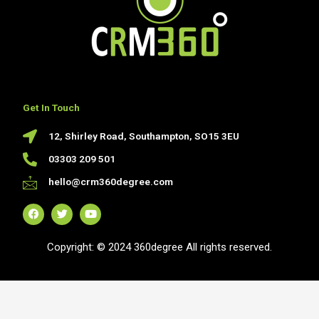
Get In Touch
12, Shirley Road, Southampton, SO15 3EU
03303 209 501
hello@crm360degree.com
F
T
Y
a
w
o
c
i
u
e
t
t
Copyright: © 2024 360degree All rights reserved.
b
t
u
o
e
b
o
r
e
k