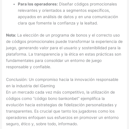
Para los operadores:
Diseñar códigos promocionales
relevantes y orientados a segmentos específicos,
apoyados en análisis de datos y en una comunicación
clara que fomente la confianza y la lealtad.
Nota:
La elección de un programa de bonos y el correcto uso
de códigos promocionales puede transformar la experiencia de
juego, generando valor para el usuario y sostenibilidad para la
plataforma. La transparencia y la ética en estas prácticas son
fundamentales para consolidar un entorno de juego
responsable y confiable.
Conclusión: Un compromiso hacia la innovación responsable
en la industria del iGaming
En un mercado cada vez más competitivo, la utilización de
códigos como “código bono bankonbet” ejemplifica la
evolución hacia estrategias de fidelización personalizadas y
transparentes. Es crucial que tanto los jugadores como los
operadores enfoquen sus esfuerzos en promover un entorno
seguro, ético y, sobre todo, informado.