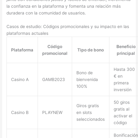
la confianza en la plataforma y fomenta una relación más
duradera con la comunidad de usuarios.
Casos de estudio: Códigos promocionales y su impacto en las
plataformas actuales
Código
Beneficio
Plataforma
Tipo de bono
promocional
principal
Hasta 300
Bono de
€ en
Casino A
GAMB2023
bienvenida
primera
100%
inversión
50 giros
Giros gratis
gratis al
Casino B
PLAYNEW
en slots
activar el
seleccionados
código
Bonificación