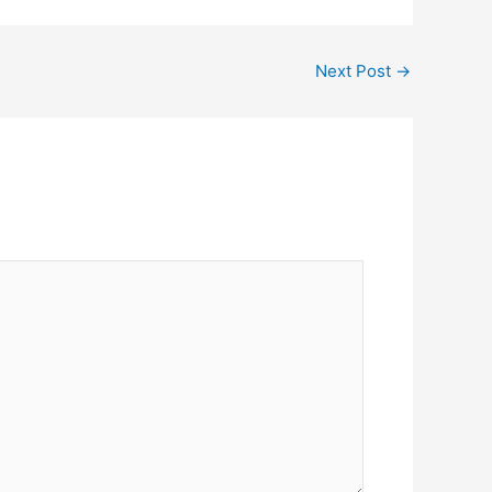
Next Post
→