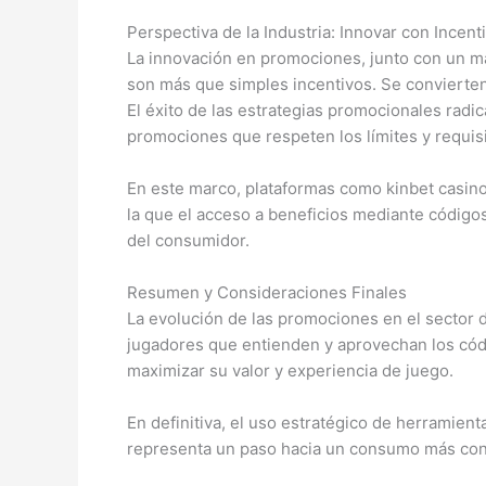
Perspectiva de la Industria: Innovar con Incent
La innovación en promociones, junto con un ma
son más que simples incentivos. Se convierten 
El éxito de las estrategias promocionales radic
promociones que respeten los límites y requisi
En este marco, plataformas como kinbet casino
la que el acceso a beneficios mediante códi
del consumidor.
Resumen y Consideraciones Finales
La evolución de las promociones en el sector de
jugadores que entienden y aprovechan los códi
maximizar su valor y experiencia de juego.
En definitiva, el uso estratégico de herramie
representa un paso hacia un consumo más cons