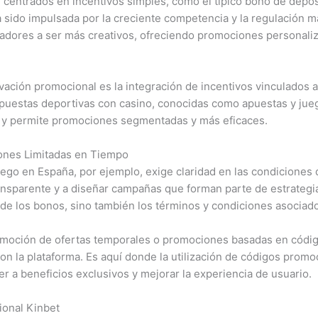
centrados en incentivos simples, como el típico bono de depósi
a sido impulsada por la creciente competencia y la regulación má
adores a ser más creativos, ofreciendo promociones personaliz
vación promocional es la integración de incentivos vinculados 
uestas deportivas con casino, conocidas como apuestas y jue
es y permite promociones segmentadas y más eficaces.
iones Limitadas en Tiempo
 juego en España, por ejemplo, exige claridad en las condicione
ansparente y a diseñar campañas que forman parte de estrategi
 de los bonos, sino también los términos y condiciones asociad
omoción de ofertas temporales o promociones basadas en códig
con la plataforma. Es aquí donde la utilización de códigos prom
r a beneficios exclusivos y mejorar la experiencia de usuario.
ional Kinbet