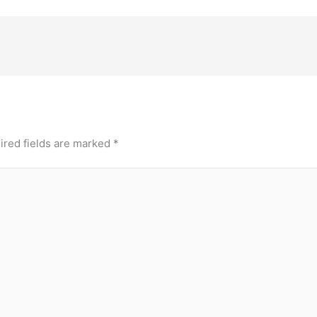
ired fields are marked
*