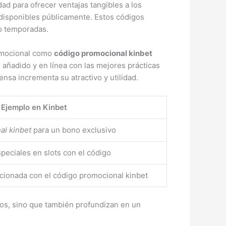
dad para ofrecer ventajas tangibles a los
 disponibles públicamente. Estos códigos
o temporadas.
romocional como
código promocional kinbet
añadido y en línea con las mejores prácticas
sa incrementa su atractivo y utilidad.
Ejemplo en Kinbet
al kinbet
para un bono exclusivo
eciales en slots con el código
acionada con el código promocional kinbet
os, sino que también profundizan en un