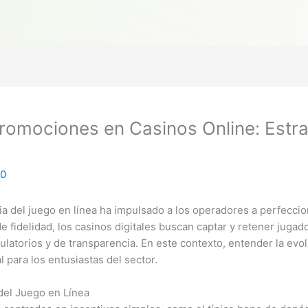
romociones en Casinos Online: Estra
60
tria del juego en línea ha impulsado a los operadores a perfecci
fidelidad, los casinos digitales buscan captar y retener jugado
latorios y de transparencia. En este contexto, entender la ev
 para los entusiastas del sector.
del Juego en Línea