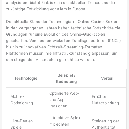
analysieren, bietet Einblicke in die aktuellen Trends und die
zukünftige Entwicklung vor allem in Europa.
Der aktuelle Stand der Technologie im Online-Casino-Sektor
In den vergangenen Jahren haben technische Fortschritte die
Grundlagen für eine Evolution des Online-Glücksspiels
geschaffen. Von hochentwickelten Zufallsgeneratoren (RNGs)
bis hin zu innovativen Echtzeit-Streaming-Formaten,
Plattformen müssen ihre Infrastruktur ständig anpassen, um
den steigenden Ansprüchen gerecht zu werden.
Beispiel /
Technologie
Vorteil
Bedeutung
Optimierte Web-
Mobile-
Erhöhte
und App-
Optimierung
Nutzerbindung
Versionen
Interaktive Spiele
Live-Dealer-
Steigerung der
mit echten
Spiele
Authentizität