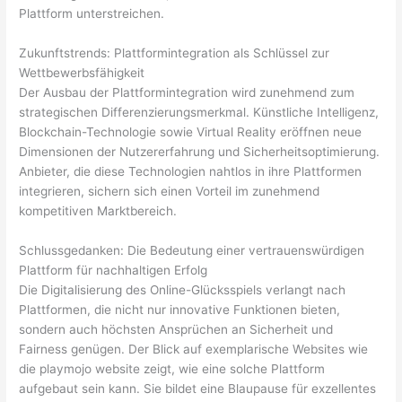
Plattform unterstreichen.
Zukunftstrends: Plattformintegration als Schlüssel zur
Wettbewerbsfähigkeit
Der Ausbau der Plattformintegration wird zunehmend zum
strategischen Differenzierungsmerkmal. Künstliche Intelligenz,
Blockchain-Technologie sowie Virtual Reality eröffnen neue
Dimensionen der Nutzererfahrung und Sicherheitsoptimierung.
Anbieter, die diese Technologien nahtlos in ihre Plattformen
integrieren, sichern sich einen Vorteil im zunehmend
kompetitiven Marktbereich.
Schlussgedanken: Die Bedeutung einer vertrauenswürdigen
Plattform für nachhaltigen Erfolg
Die Digitalisierung des Online-Glücksspiels verlangt nach
Plattformen, die nicht nur innovative Funktionen bieten,
sondern auch höchsten Ansprüchen an Sicherheit und
Fairness genügen. Der Blick auf exemplarische Websites wie
die playmojo website zeigt, wie eine solche Plattform
aufgebaut sein kann. Sie bildet eine Blaupause für exzellentes