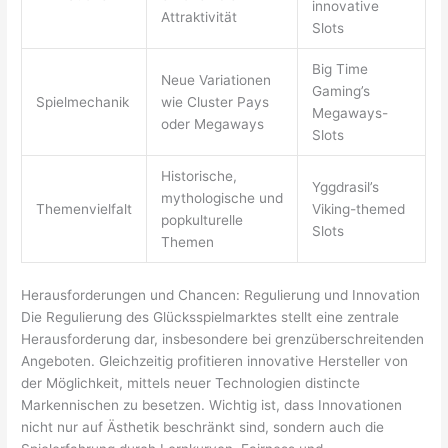
innovative
Attraktivität
Slots
Big Time
Neue Variationen
Gaming’s
Spielmechanik
wie Cluster Pays
Megaways-
oder Megaways
Slots
Historische,
Yggdrasil’s
mythologische und
Themenvielfalt
Viking-themed
popkulturelle
Slots
Themen
Herausforderungen und Chancen: Regulierung und Innovation
Die Regulierung des Glücksspielmarktes stellt eine zentrale
Herausforderung dar, insbesondere bei grenzüberschreitenden
Angeboten. Gleichzeitig profitieren innovative Hersteller von
der Möglichkeit, mittels neuer Technologien distincte
Markennischen zu besetzen. Wichtig ist, dass Innovationen
nicht nur auf Ästhetik beschränkt sind, sondern auch die