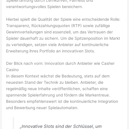
Spielerfahrung durch Lernkurven, Fairness und
verantwortungsvolles Spielen bereichern.
Hierbei spielt die Qualität der Spiele eine entscheidende Rolle:
Transparenz, Rückzahlungsquoten (RTP) sowie zufällige
Gewinnverteilungen sind essenziell, um das Vertrauen der
Spieler dauerhaft zu sichern. Um die Spitzenposition im Markt
zu verteidigen, setzen viele Anbieter auf kontinuierliche
Erweiterung ihres Portfolio an innovativen Slots.
Der Blick nach vorn: Innovation durch Anbieter wie Casher
Casino
In diesem Kontext wächst die Bedeutung, stets auf dem
neuesten Stand der Technik zu bleiben. Anbieter, die
regelmäßig neue Inhalte veröffentlichen, schaffen eine
spannende Spielerfahrung und fördern die Markentreue.
Besonders empfehlenswert ist die kontinuierliche Integration
und Bewerbung neuer Spielautomaten.
„Innovative Slots sind der Schlüssel, um