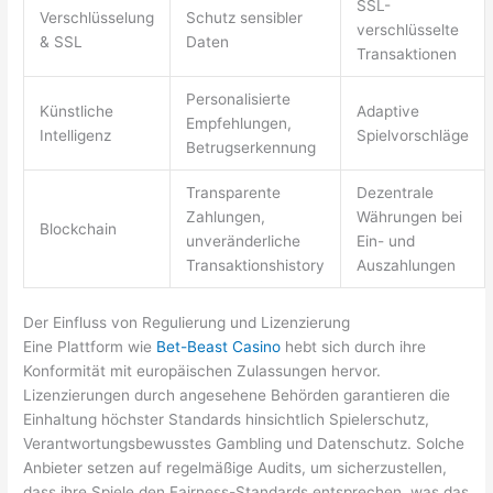
SSL-
Verschlüsselung
Schutz sensibler
verschlüsselte
& SSL
Daten
Transaktionen
Personalisierte
Künstliche
Adaptive
Empfehlungen,
Intelligenz
Spielvorschläge
Betrugserkennung
Transparente
Dezentrale
Zahlungen,
Währungen bei
Blockchain
unveränderliche
Ein- und
Transaktionshistory
Auszahlungen
Der Einfluss von Regulierung und Lizenzierung
Eine Plattform wie
Bet-Beast Casino
hebt sich durch ihre
Konformität mit europäischen Zulassungen hervor.
Lizenzierungen durch angesehene Behörden garantieren die
Einhaltung höchster Standards hinsichtlich Spielerschutz,
Verantwortungsbewusstes Gambling und Datenschutz. Solche
Anbieter setzen auf regelmäßige Audits, um sicherzustellen,
dass ihre Spiele den Fairness-Standards entsprechen, was das