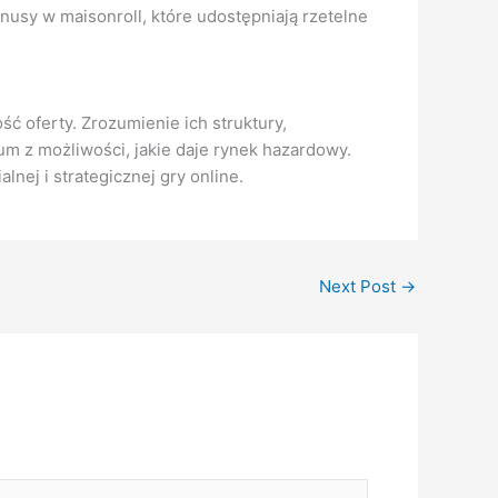
onusy w maisonroll, które udostępniają rzetelne
 oferty. Zrozumienie ich struktury,
m z możliwości, jakie daje rynek hazardowy.
nej i strategicznej gry online.
Next Post
→