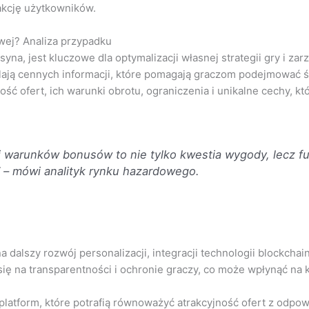
akcję użytkowników.
wej? Analiza przypadku
yna, jest kluczowe dla optymalizacji własnej strategii gry i z
ielają cennych informacji, które pomagają graczom podejmować 
ność ofert, ich warunki obrotu, ograniczenia i unikalne cechy, k
 warunków bonusów to nie tylko kwestia wygody, lecz fun
” – mówi analityk rynku hazardowego.
 dalszy rozwój personalizacji, integracji technologii blockchai
 się na transparentności i ochronie graczy, co może wpłynąć na 
latform, które potrafią równoważyć atrakcyjność ofert z odpow