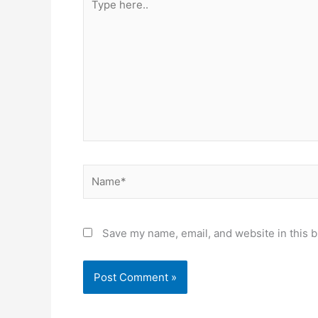
here..
Name*
Save my name, email, and website in this b